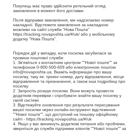
Покупець має право здійснити ретельний огляд 
замовлення в момент його доставки.  

Після відправки замовлення, ми надсилаємо номер 
накладної. Відстежити замовлення за накладною 
можливо на сайті служби "Нова Пошта" 
https://tracking.novaposhta.ua/#/uk/ або у мобільному 
додатку "Нова Пошта".

Порядок дій у випадку, коли посилка загубилася за 
провини поштової служби:

1. Зв'яжіться з контактним центром ""Нової пошти"" за 
телефоном 0-800-500-609 або електронною поштою 
info@novaposhta.ua. Вкажіть інформацію про вашу 
посилку, таку як: трекінг-номер, дату відправлення, місце 
відправлення та призначення, а також інші подробиці про 
посилку.

2. Запросіть розшук посилки. Вони можуть провести 
додаткові перевірки і спробувати знайти вашу посилку у 
своїй системі.

3. Відстежуйте оновлення про результати пересування 
вашої посилки через онлайн-інструмент відстеження 
""Нової пошти"", що доступний на їхньому офіційному 
сайті - https://tracking.novaposhta.ua/#/uk

4. Якщо у вас виникнуть додаткові питання або проблеми, 
зверніться до служби підтримки клієнтів ""Нової пошти"" за 