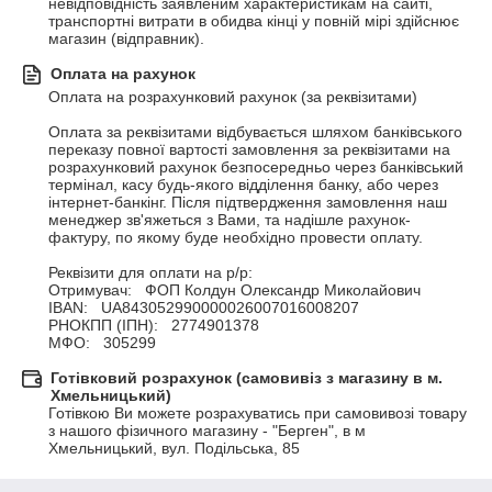
невідповідність заявленим характеристикам на сайті, 
транспортні витрати в обидва кінці у повній мірі здійснює 
магазин (відправник).
Оплата на рахунок
Оплата на розрахунковий рахунок (за реквізитами)

Оплата за реквізитами відбувається шляхом банківського 
переказу повної вартості замовлення за реквізитами на 
розрахунковий рахунок безпосередньо через банківський 
термінал, касу будь-якого відділення банку, або через 
інтернет-банкінг. Після підтвердження замовлення наш 
менеджер зв'яжеться з Вами, та надішле рахунок-
фактуру, по якому буде необхідно провести оплату. 

Реквізити для оплати на р/р:  

Отримувач:   ФОП Колдун Олександр Миколайович

IBAN:   UA843052990000026007016008207

РНОКПП (ІПН):   2774901378

МФО:   305299
Готівковий розрахунок (самовивіз з магазину в м.
Хмельницький)
Готівкою Ви можете розрахуватись при самовивозі товару 
з нашого фізичного магазину - "Берген", в м 
Хмельницький, вул. Подільська, 85