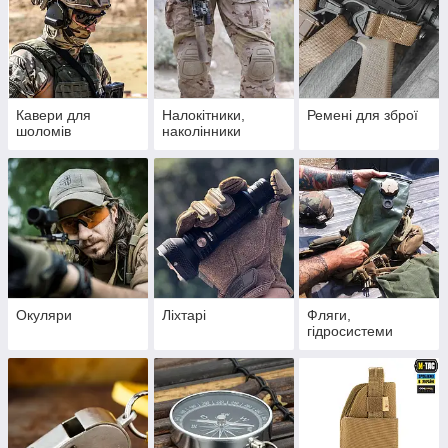
Кавери для
Налокітники,
Ремені для зброї
шоломів
наколінники
Окуляри
Ліхтарі
Фляги,
гідросистеми