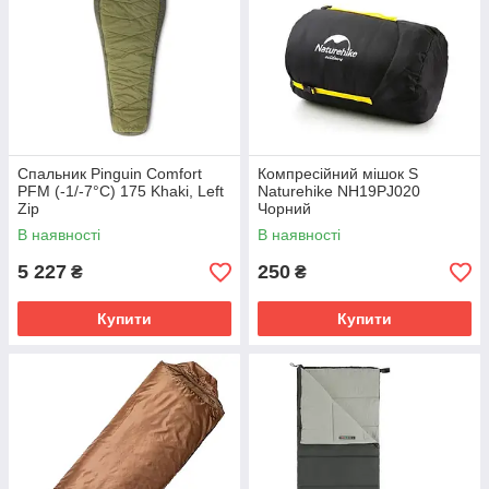
Cпальник Pinguin Comfort
Компресійний мішок S
PFM (-1/-7°C) 175 Khaki, Left
Naturehike NH19PJ020
Zip
Чорний
В наявності
В наявності
5 227
250
₴
₴
Купити
Купити