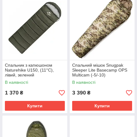
Спальник з капюшоном
Спальний мішок Snugpak
Naturehike U150, (11°C),
Sleeper Lite Basecamp OPS
лівий, зелений
Multicam (-5/-10)
В наявності
В наявності
1 370
3 390
₴
₴
Купити
Купити