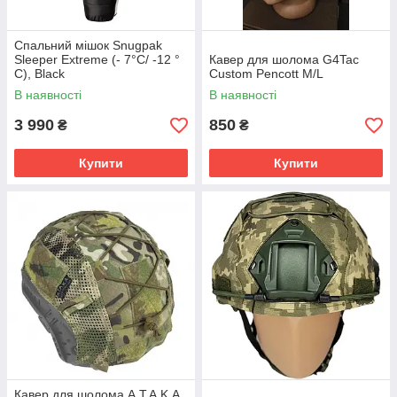
Спальний мішок Snugpak
Sleeper Extreme (- 7°C/ -12 °
Кавер для шолома G4Tac
C), Black
Custom Pencott M/L
В наявності
В наявності
3 990
850
₴
₴
Купити
Купити
Кавер для шолома A.T.A.K.A.