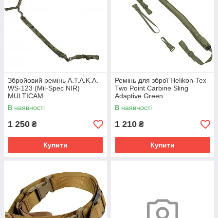
Збройовий ремінь A.T.A.K.A.
Ремінь для зброї Helikon-Tex
WS-123 (Mil-Spec NIR)
Two Point Carbine Sling
MULTICAM
Adaptive Green
В наявності
В наявності
1 250
1 210
₴
₴
Купити
Купити