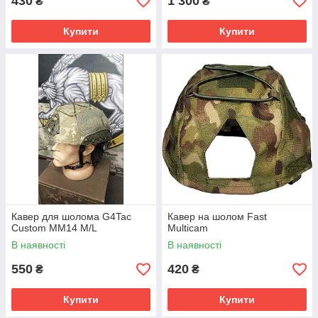
430
1 300
₴
₴
Купити
Купити
Кавер для шолома G4Tac
Кавер на шолом Fast
Custom MM14 M/L
Multicam
В наявності
В наявності
550
420
₴
₴
Купити
Купити