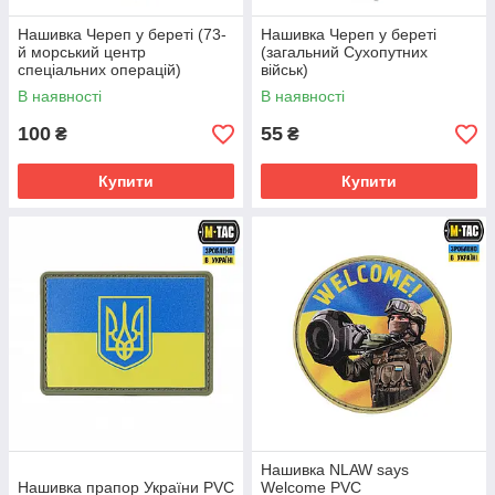
Нашивка Череп у береті (73-
Нашивка Череп у береті
й морський центр
(загальний Сухопутних
спеціальних операцій)
військ)
В наявності
В наявності
100
55
₴
₴
Купити
Купити
Нашивка NLAW says
Нашивка прапор України PVC
Welcome PVC