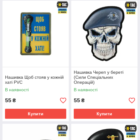
Нашивка Череп у береті
Нашивка Щоб стояв у кожній
(Сили Спеціальних
хаті PVC
Операцій)
В наявності
В наявності
55
55
₴
₴
Купити
Купити