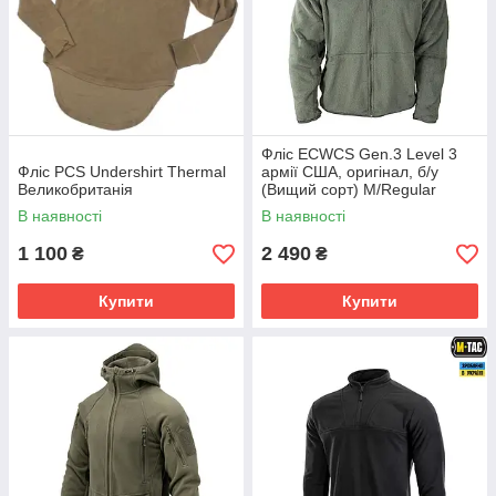
Фліс ECWCS Gen.3 Level 3
Фліс PCS Undershirt Thermal
армії США, оригінал, б/у
Великобританія
(Вищий сорт) M/Regular
(52/4)
В наявності
В наявності
1 100
2 490
₴
₴
Купити
Купити