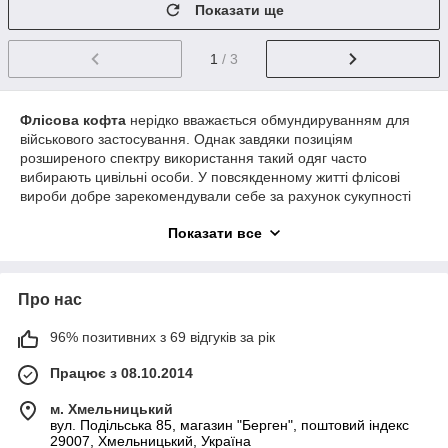
Показати ще
1
/ 3
Флісова кофта
нерідко вважається обмундируванням для
військового застосування. Однак завдяки позиціям
розширеного спектру використання такий одяг часто
вибирають цивільні особи. У повсякденному житті флісові
вироби добре зарекомендували себе за рахунок сукупності
корисних якостей, практичності. Такий одяг є чудовим
Показати все
варіантом для прогулянок, занять спортом на відкритому
повітрі, активного туризму, різних подорожей.
Флісова кофта – основні особливості
Про нас
виробу
96% позитивних з 69 відгуків за рік
Флісова кофта М-Tac, Camo-Tec, Helikon-Tex та інших
виробників чудово доповнює перелік сучасного
Працює з 08.10.2014
багатошарового всепогодного одягу. При створенні таких
речей особливу увагу розробники приділяють якості
м. Хмельницький
фурнітури, матеріалів виробу, тому що в критичній ситуації
вул. Подільська 85, магазин "Берген", поштовий індекс
дуже важлива надійність.
29007, Хмельницький, Україна