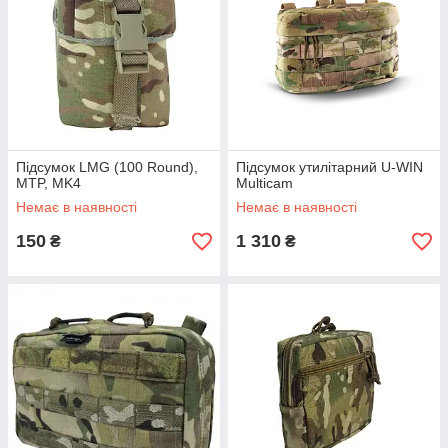
Підсумок LMG (100 Round),
Підсумок утилітарний U-WIN
MTP, MK4
Multicam
Немає в наявності
Немає в наявності
150
1 310
₴
₴