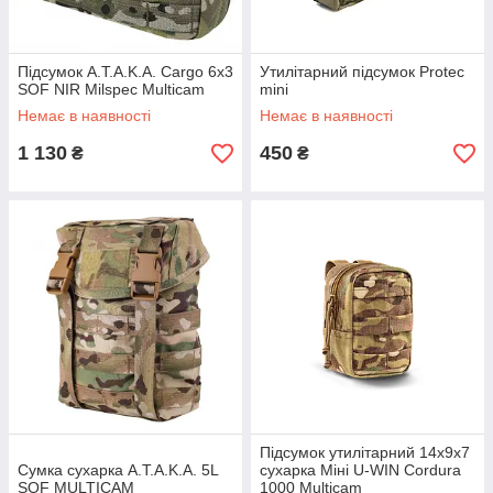
Підсумок A.T.A.K.A. Cargo 6х3
Утилітарний підсумок Protec
SOF NIR Milspec Multicam
mini
Немає в наявності
Немає в наявності
1 130
450
₴
₴
Підсумок утилітарний 14x9x7
Сумка сухарка A.T.A.K.A. 5L
сухарка Міні U-WIN Cordura
SOF MULTICAM
1000 Multicam