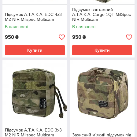
Підсумок вантажний
Підсумок A.T.A.K.A. EDC 4х3
A.T.A.K.A. Cargo 1QT MilSpec
М2 NIR Milspec Multicam
NIR Multicam
В наявності
В наявності
950
950
₴
₴
Купити
Купити
Підсумок A.T.A.K.A. EDC 3х3
М2 NIR Milspec Multicam
Захисний м'який підсумок під