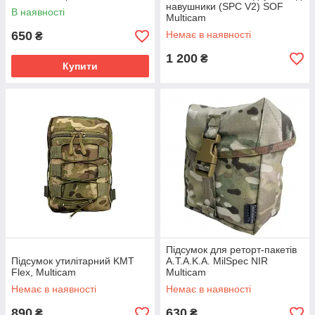
навушники (SPC V2) SOF
В наявності
Multicam
650
Немає в наявності
₴
1 200
₴
Купити
Підсумок для реторт-пакетів
Підсумок утилітарний KMT
A.T.A.K.A. MilSpec NIR
Flex, Multicam
Multicam
Немає в наявності
Немає в наявності
890
630
₴
₴