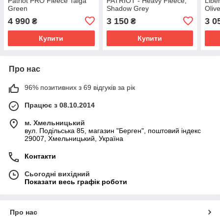
Patriot PRO Fleece Taiga
PATRIOT - Heavy Fleece,
Libe
Green
Shadow Grey
Oliv
4 990
3 150
3 0
₴
₴
Купити
Купити
Про нас
96% позитивних з 69 відгуків за рік
Працює з 08.10.2014
м. Хмельницький
вул. Подільська 85, магазин "Берген", поштовий індекс
29007, Хмельницький, Україна
Контакти
Сьогодні вихідний
Показати весь графік роботи
Про нас