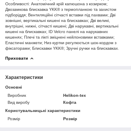
Особливості: Анатомічний крій капюшона з козирком;
Двозамкова блискавка YKK® з термопланкою та захистом
підборіддя; Вентиляційні сітчасті вставки під пахвами; Дві
зовнішні, вертикальні кишені на блискавках; Дві великі,
внутрішні, нижні, сітчасті кишені; Дві нарукавні, вертикальні
кишені на блискавках; ID Velcro панелі на нарукавних
кишенях; Плечі та лікті зміцнені нейлоновими вставками;
Еластичні манжети; Низ куртки регулюється шок-кордом з
фіксаторами; Блискавки YKK®; Зручні ручки на блискавках.
Приховати
Характеристики
Основні
Виробник
Helikon-tex
Вид виробу
Кофта
Користувальницькі характеристики
Розмір
Розмір