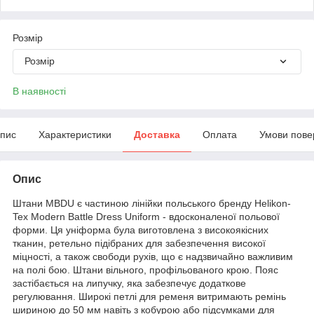
Розмір
Розмір
В наявності
пис
Характеристики
Доставка
Оплата
Умови пове
Опис
Штани MBDU є частиною лінійки польського бренду Helikon-
Tex Modern Battle Dress Uniform - вдосконаленої польової
форми. Ця уніформа була виготовлена ​​з високоякісних
тканин, ретельно підібраних для забезпечення високої
міцності, а також свободи рухів, що є надзвичайно важливим
на полі бою. Штани вільного, профільованого крою. Пояс
застібається на липучку, яка забезпечує додаткове
регулювання. Широкі петлі для ременя витримають ремінь
шириною до 50 мм навіть з кобурою або підсумками для