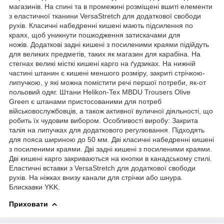
магазинів. На спині та в промежині розміщені вшиті елементи
з еластичної тканини VersaStretch для додаткової свободи
рухів. Класичні набедренні кишені мають підсилення по
краях, щоб уникнути пошкодження затискачами для
ножів. Додаткові задні кишені з посиленими краями підійдуть
для великих предметів, таких як магазин для карабіна. На
стегнах великі місткі кишені карго на ґудзиках. На нижній
частині штанин є кишені меншого розміру, закриті стрічкою-
липучкою, у які можна помістити речі першої потреби, як-от
польовий одяг. Штани Helikon-Tex MBDU Trousers Olive
Green є штанами пристосованими для потреб
військовослужбовців, а також активної вуличної діяльності, що
робить їх чудовим вибором. Особливості виробу: Закрита
талія на липучках для додаткового регулювання. Підходять
для пояса шириною до 50 мм. Дві класичні набедренні кишені
з посиленими краями. Дві задні кишені з посиленими краями.
Дві кишені карго закриваються на кнопки в канадському стилі.
Еластичні вставки з VersaStretch для додаткової свободи
рухів. На ніжках внизу канали для стрічки або шнура.
Блискавки YKK.
Приховати