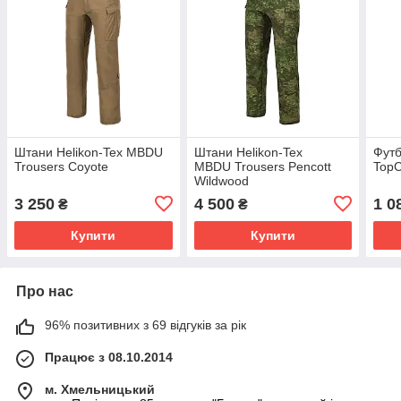
Штани Helikon-Tex MBDU
Штани Helikon-Tex
Футб
Trousers Coyote
MBDU Trousers Pencott
TopC
Wildwood
3 250
4 500
1 0
₴
₴
Купити
Купити
Про нас
96% позитивних з 69 відгуків за рік
Працює з 08.10.2014
м. Хмельницький