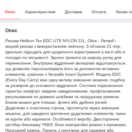
Опис
Характеристики
Доставка
Оплата
Умови п
Опис
Рюкзак Helikon-Tex EDC LITE NYLON 21L, Olive - Легкий і
міцний рюкзак з використанням нейлону. З об'ємом 21 літр,
ідеально підходить для щоденного користування у місті або в
походах по місцевості. Зручно тримати за широку ручку для
перенесення. Внутрішнє відділення велюрово відштовхується,
що дозволяє персоналізувати його за допомогою вставних
елементів, сумісних з Versatile Insert System®. Модель EDC
(Every Day Carry) має одну велику зовнішню кишеню, подібну
за розміром до основного відділення. Система перенесення
гарантує комфорт завдяки швидкознімним, профільованим,
регульованим по довжині шлейкам та нагрудному ременю.
Бокові кишені для пляшки, фляги або дрібних речей.
Додатково є еластична стрічка, протягнута через зовнішню
кишеню, для швидкого кріплення додаткових елементів, таких
як куртки або каремати. Особливості виробу: Двосторонню
застібку-блискавку YKK®; Бічні компресійні ремені з пряжками;
Нагрудний ремінь; Панель з липучкою для нашивок або