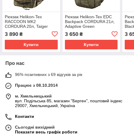
Рюкзак Helikon-Tex
Рюкзак Helikon-Tex EDC
Рюкз
RACCOON MK2
Backpack CORDURA 21л,
Bac
CORDURA 20л, Taiger
Adaptive Green
Blac
Stripe
3 890
3 650
3 6
₴
₴
Купити
Купити
Про нас
96% позитивних з 69 відгуків за рік
Працює з 08.10.2014
м. Хмельницький
вул. Подільська 85, магазин "Берген", поштовий індекс
29007, Хмельницький, Україна
Контакти
Сьогодні вихідний
Показати весь графік роботи