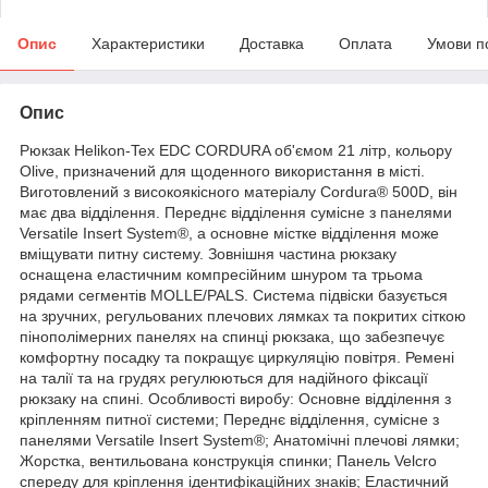
Опис
Характеристики
Доставка
Оплата
Умови п
Опис
Рюкзак Helikon-Tex EDC CORDURA об'ємом 21 літр, кольору
Olive, призначений для щоденного використання в місті.
Виготовлений з високоякісного матеріалу Cordura® 500D, він
має два відділення. Переднє відділення сумісне з панелями
Versatile Insert System®, а основне містке відділення може
вміщувати питну систему. Зовнішня частина рюкзаку
оснащена еластичним компресійним шнуром та трьома
рядами сегментів MOLLE/PALS. Система підвіски базується
на зручних, регульованих плечових лямках та покритих сіткою
пінополімерних панелях на спинці рюкзака, що забезпечує
комфортну посадку та покращує циркуляцію повітря. Ремені
на талії та на грудях регулюються для надійного фіксації
рюкзаку на спині. Особливості виробу: Основне відділення з
кріпленням питної системи; Переднє відділення, сумісне з
панелями Versatile Insert System®; Анатомічні плечові лямки;
Жорстка, вентильована конструкція спинки; Панель Velcro
спереду для кріплення ідентифікаційних знаків; Еластичний