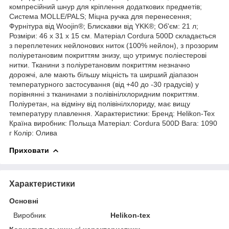
компресійний шнур для кріплення додаткових предметів;
Система MOLLE/PALS; Міцна ручка для перенесення;
Фурнітура від Woojin®; Блискавки від YKK®; Об'єм: 21 л;
Розміри: 46 х 31 х 15 см. Матеріал Cordura 500D складається
з переплетених нейлонових ниток (100% нейлон), з прозорим
поліуретановим покриттям знизу, що утримує поліестерові
нитки. Тканини з поліуретановим покриттям незначно
дорожчі, але мають більшу міцність та ширший діапазон
температурного застосування (від +40 до -30 градусів) у
порівнянні з тканинами з полівінілхлоридним покриттям.
Поліуретан, на відміну від полівінілхлориду, має вищу
температуру плавлення. Характеристики: Бренд: Helikon-Tex
Країна виробник: Польща Матеріал: Cordura 500D Вага: 1090
г Колір: Олива
Приховати
Характеристики
Основні
Виробник
Helikon-tex