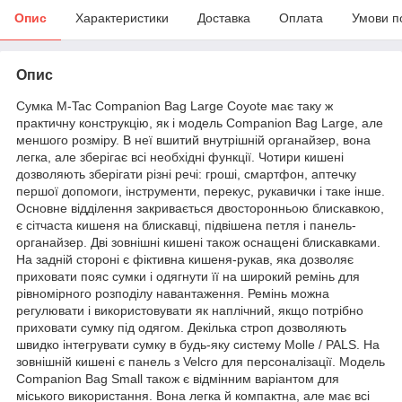
Опис
Характеристики
Доставка
Оплата
Умови п
Опис
Сумка M-Tac Companion Bag Large Coyote має таку ж
практичну конструкцію, як і модель Companion Bag Large, але
меншого розміру. В неї вшитий внутрішній органайзер, вона
легка, але зберігає всі необхідні функції. Чотири кишені
дозволяють зберігати різні речі: гроші, смартфон, аптечку
першої допомоги, інструменти, перекус, рукавички і таке інше.
Основне відділення закривається двосторонньою блискавкою,
є сітчаста кишеня на блискавці, підвішена петля і панель-
органайзер. Дві зовнішні кишені також оснащені блискавками.
На задній стороні є фіктивна кишеня-рукав, яка дозволяє
приховати пояс сумки і одягнути її на широкий ремінь для
рівномірного розподілу навантаження. Ремінь можна
регулювати і використовувати як наплічний, якщо потрібно
приховати сумку під одягом. Декілька строп дозволяють
швидко інтегрувати сумку в будь-яку систему Molle / PALS. На
зовнішній кишені є панель з Velcro для персоналізації. Модель
Companion Bag Small також є відмінним варіантом для
міського використання. Вона легка й компактна, але має всі