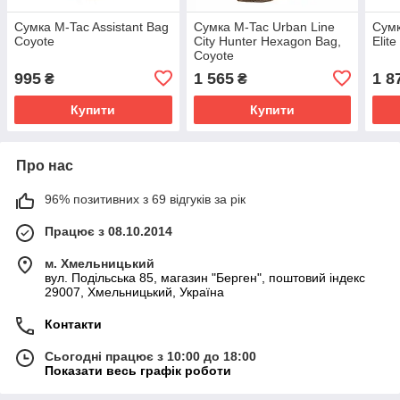
Сумка M-Tac Assistant Bag
Cумка M-Tac Urban Line
Сумк
Coyote
City Hunter Hexagon Bag,
Elit
Coyote
995
1 565
1 8
₴
₴
Купити
Купити
Про нас
96% позитивних з 69 відгуків за рік
Працює з 08.10.2014
м. Хмельницький
вул. Подільська 85, магазин "Берген", поштовий індекс
29007, Хмельницький, Україна
Контакти
Сьогодні працює з 10:00 до 18:00
Показати весь графік роботи