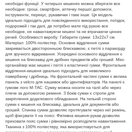
необхідні функції. У чотирьох кишенях можна зберігати все
необхідне: гроші, смартфон, аптечку першої допомоги,
інструменти, перекус, рукавички і таке інше. Ця модель
ідеально підходить для повсякденного використання, поїздок,
подорожей і так далі, де потрібно мати під рукою все
необхідне, не навантажуючи кишені та не втрачаючи цінних
речей. Особливості виробу: Габарити сумки: 13х22х7 см.
Матеріал: 100% поліестер. Основне відділення сумки
закривається двосторонньою блискавкою, є петлі з паракорду
для зручного відкривання. Усередині основного відділення є
кишеня на блискавці для дрібних предметів або грошей. Міні-
органайзер має кишені і петлі з еластичної гумки. Фронтальне
відділення-кишеня ідеально підходить для невеликого
павербанку і дрібниць. На фронтальній частині сумки є велика
панель з velcro для нашивок або ідентифікаторів. На панелі є
гумове лого M-TAC. Сумку можна носити на талії або через
плече за допомогою ременя. З боків сумки є стропи для
закріплення додаткового обладнання. На тильній стороні
сумки є кишеня на блискавці, ідеальна для документів або
грошей. Спинка сумки дозволяє протягувати через неї ремінь,
щоб фіксувати її на поясі. Фіктивна кишеня-рукав дозволяє
приховати пояс сумки і рівномірно розподілити навантаження.
Тканина з 100% поліестеру, яка використовується для