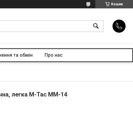
Кошик
ення та обмін
Про нас
чна, легка M-Tac MM-14