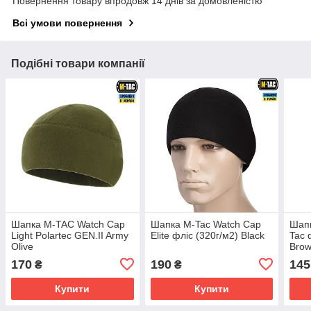
Повернення товару впродовж 14 днів за домовленістю
Всі умови повернення
Подібні товари компанії
Шапка M-TAC Watch Cap
Шапка M-Tac Watch Cap
Шап
Light Polartec GEN.II Army
Elite фліс (320г/м2) Black
Tac 
Olive
Bro
170
190
145
₴
₴
Купити
Купити