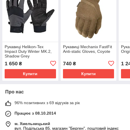
Рукавиці Helikon-Tex
Рукавиці Mechanix FastFit
Рука
Impact Duty Winter MK.2,
Anti-static Gloves, Coyote
Orig
Shadow Grey
1 650
740
1 2
₴
₴
Купити
Купити
Про нас
96% позитивних з 69 відгуків за рік
Працює з 08.10.2014
м. Хмельницький
вул. Подільська 85, магазин "Берген", поштовий індекс