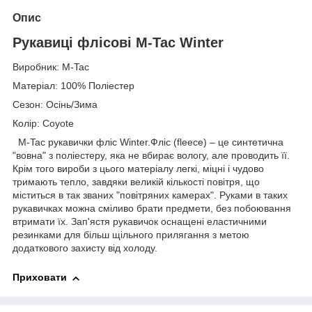
Опис
Рукавиці флісові M-Tac Winter
Виробник: M-Tac
Матеріал: 100% Поліестер
Сезон: Осінь/Зима
Колір: Coyote
M-Tac рукавички фліс Winter.Фліс (fleece) – це синтетична
"вовна" з поліестеру, яка не вбирає вологу, але проводить її.
Крім того вироби з цього матеріалу легкі, міцні і чудово
тримають тепло, завдяки великій кількості повітря, що
міститься в так званих "повітряних камерах". Руками в таких
рукавичках можна сміливо брати предмети, без побоювання
втримати їх. Зап'ястя рукавичок оснащені еластичними
резинками для більш щільного прилягання з метою
додаткового захисту від холоду.
Приховати