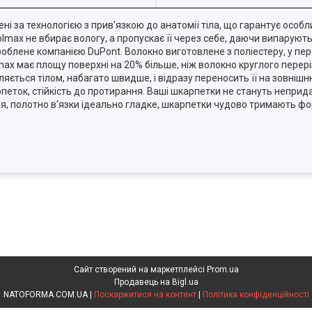
 за технологією з прив'язкою до анатомії тіла, що гарантує особл
olmax не вбирає вологу, а пропускає її через себе, даючи випаруют
облене компанією DuPont. Волокно виготовлене з поліестеру, у пере
ax має площу поверхні на 20% більше, ніж волокно круглого перерізу
ляється тілом, набагато швидше, і відразу переносить її на зовніш
рпеток, стійкість до протирання. Ваші шкарпетки не стануть неприда
я, полотно в'язки ідеально гладке, шкарпетки чудово тримають фор
Сайт створений на маркетплейсі
Prom.ua
Продавець на Bigl.ua
NATOFORMA.COM.UA |
Поскаржитися на контент
|
Політика конфіденційності