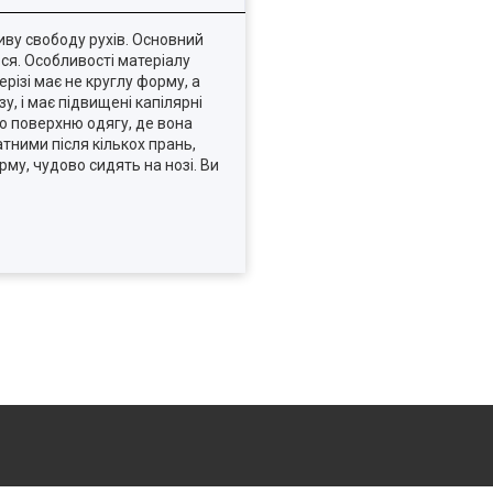
иву свободу рухів. Основний
ься. Особливості матеріалу
різі має не круглу форму, а
, і має підвищені капілярні
ню поверхню одягу, де вона
тними після кількох прань,
му, чудово сидять на нозі. Ви