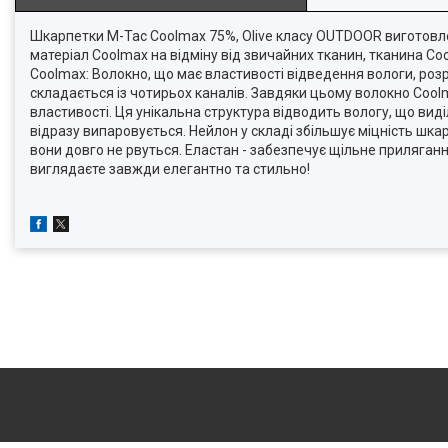
Шкарпетки M-Tac Coolmax 75%, Olive класу OUTDOOR виготовлені
матеріал Coolmax на відміну від звичайних тканин, тканина Co
Coolmax: Волокно, що має властивості відведення вологи, розр
складається із чотирьох каналів. Завдяки цьому волокно Coolm
властивості. Ця унікальна структура відводить вологу, що виді
відразу випаровується. Нейлон у складі збільшує міцність шка
вони довго не рвуться. Еластан - забезпечує щільне приляганн
виглядаєте завжди елегантно та стильно!