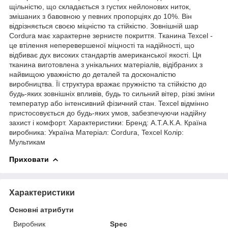
щільністю, що складається з густих нейлонових ниток,
змішаних з бавовною у певних пропорціях до 10%. Він
відрізняється своєю міцністю та стійкістю. Зовнішній шар
Cordura має характерне зернисте покриття. Тканина Texcel -
це втілення неперевершеної міцності та надійності, що
відбиває дух високих стандартів американської якості. Ця
тканина виготовлена з унікальних матеріалів, відібраних з
найвищою уважністю до деталей та досконалістю
виробництва. Її структура вражає пружністю та стійкістю до
будь-яких зовнішніх впливів, будь то сильний вітер, різкі зміни
температур або інтенсивний фізичний стан. Texcel відмінно
пристосовується до будь-яких умов, забезпечуючи надійну
захист і комфорт. Характеристики: Бренд: А.Т.А.К.А. Країна
виробника: Україна Матеріал: Cordura, Texcel Колір:
Мультикам
Приховати
Характеристики
Основні атрибути
Виробник
Spec