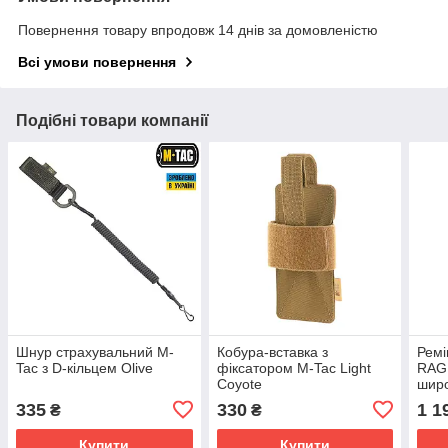
Повернення товару впродовж 14 днів за домовленістю
Всі умови повернення
Подібні товари компанії
Шнур страхувальний M-
Кобура-вставка з
Ремі
Tac з D-кільцем Olive
фіксатором M-Tac Light
RAG
Coyote
широ
"KRA
335
330
1 1
₴
₴
Купити
Купити