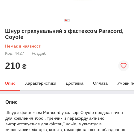
Шнур страхувальний з фастексом Paracord,
Coyote
Немає в наявності
Код: 4427
Роздріб
210
₴
Опис
Характеристики
Доставка
Оплата
Умови п
Опис
Шнур з фастексом Paracord у кольорі Coyote предназначен
для кріплення зброї, тренчик із паракорду активно
використовується для фіксації ножів, мультитулів,
кишенькових ліхтарів, ключів, гаманців та іншого обладнання.