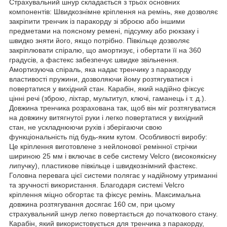
Страхувальний шнур складається з трьох основних
компонентів: Швидкознімне кріплення на ремінь, яке дозволяє
закріпити тренчик із паракорду зі зброєю або іншими
предметами на поясному ремені, підсумку або рюкзаку і
швидко зняти його, якщо потрібно. Півкільце дозволяє
закріплювати спіралю, що амортизує, і обертати її на 360
градусів, а фастекс забезпечує швидке звільнення.
Амортизуюча спіраль, яка надає тренчику з паракорду
властивості пружини, дозволяючи йому розтягуватися і
повертатися у вихідний стан. Карабін, який надійно фіксує
цінні речі (зброю, ліхтар, мультитул, ключі, гаманець і т. д.).
Довжина тренчика розрахована так, щоб він міг розтягуватися
на довжину витягнутої руки і легко повертатися у вихідний
стан, не ускладнюючи рухів і зберігаючи свою
функціональність під будь-яким кутом. Особливості виробу:
Це кріплення виготовлене з нейлонової ремінної стрічки
шириною 25 мм і включає в себе систему Velcro (високоякісну
липучку), пластикове півкільце і швидкознімний фастекс.
Головна перевага цієї системи полягає у надійному утриманні
та зручності використання. Благодаря системі Velcro
кріплення міцно обгортає та фіксує ремінь. Максимальна
довжина розтягування досягає 160 см, при цьому
страхувальний шнур легко повертається до початкового стану.
Карабін, який використовується для тренчика з паракорду,