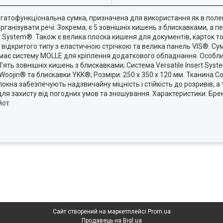
гатофункціональна сумка, призначена для використання як в полевих
організувати речі. Зокрема, є 5 зовнішніх кишень з блискавками, а 
ert System®. Також є велика плоска кишеня для документів, карток т
ічні відкритого типу з еластичною стрічкою та велика панель VIS®. 
 має систему MOLLE для кріплення додаткового обладнання. Особли
'ять зовнішніх кишень з блискавками; Система Versatile Insert Sy
oojin® та блискавки YKK®; Розміри: 250 x 350 x 120 мм. Тканина Co
олокна забезпечують надзвичайну міцність і стійкість до розривів, 
ля захисту від погодних умов та зношування. Характеристики: Брен
йот
Сайт створений на маркетплейсі
Prom.ua
Продавець на Bigl.ua