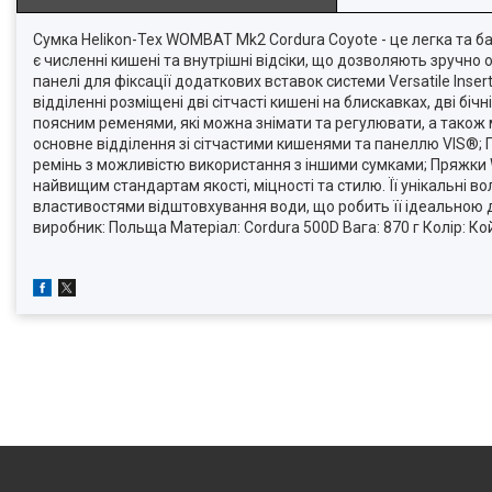
Сумка Helikon-Tex WOMBAT Mk2 Cordura Coyote - це легка та ба
є численні кишені та внутрішні відсіки, що дозволяють зручно 
панелі для фіксації додаткових вставок системи Versatile Ins
відділенні розміщені дві сітчасті кишені на блискавках, дві б
поясним ременями, які можна знімати та регулювати, а також
основне відділення зі сітчастими кишенями та панеллю VIS®; П
ремінь з можливістю використання з іншими сумками; Пряжки W
найвищим стандартам якості, міцності та стилю. Її унікальні в
властивостями відштовхування води, що робить її ідеальною д
виробник: Польща Матеріал: Cordura 500D Вага: 870 г Колір: Ко