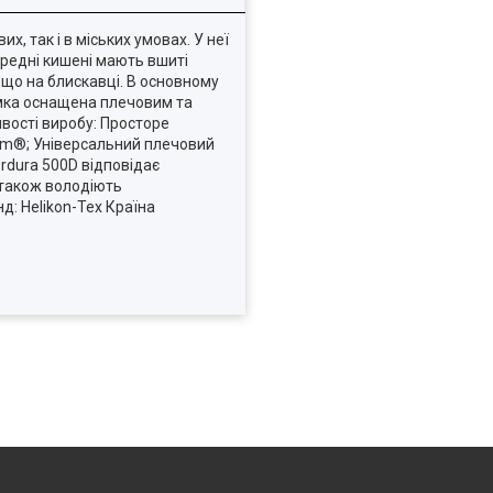
, так і в міських умовах. У неї
передні кишені мають вшиті
ощо на блискавці. В основному
Сумка оснащена плечовим та
вості виробу: Просторе
stem®; Універсальний плечовий
rdura 500D відповідає
а також володіють
д: Helikon-Tex Країна