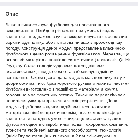
Опис
Легка швидкосохнуча футболка для повсякденного
використання. Підійде в різноманітних умовах і видах
зайнятості: її однаково зручно використовувати як основний
верхній одяг влітку, або як натільний шар в прохолоднішу
погоду. Конструкція даної моделі представлена класичною
футболкою з дещо розширеним функціоналом. Через те, що
основний матеріал є повністю синтетичним (технологія Quick
Dry), футболка володіє чудовими потовідвідними
властивостями, швидко сохне та забезпечує відмінну
вентиляцію. Окрім цього, дана модель має невелику вагу й
добре облягає тіло. Край короткого рукава й нижньої частини
футболки виготовлено з подвійного матеріалу, а кругла
горловина має еластичну вставку. Також на передпліччях є
панелі-липучки для кріплення знаків розрізнення. Дана
модель футболки завдяки надійним і технологічним
матеріалам підійде практично всім, незалежно від сфери
зайнятості й погодних умов. Найкраще властивості даної
футболки оцінять співробітники поліції, охоронних компаній,
туристи та любителі активного способу життя. технологія
Quick Dry вентиляція й висихання 2 панелі-липучки на