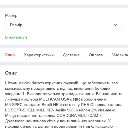
Розмір
Розмір
В наявності
Опис
Характеристики
Доставка
Оплата
Умови п
Опис
Штани мають багато корисних функцій, що забезпечать вам
максимальну продуктивність під час виконання бойових
завдань: 1. Використовується три види тканини: Всі тканини та
липучки у кольорі MULTICAM USA c NIR просоченням.
MILSPEC стандарт Виріб НЕ світиться у ПНБ ​Основна тканина
L5 SOFT-SHELL MILLIKEN Agility 98% нейлон 2% спандекс.
Місця посилення та коліна CORDURA MULTICAM 2.
Додатково нейлонова сітка у вентиляційних клапанах. У
паховій області є дві зони провітрювання (під блискавкою