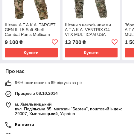
Штани A.T.A.K.A. TARGET
Штани з наколінниками
Збро
GEN.III L5 Soft Shell
A.T.A.K.A. VENTRIX G4
A.T.
Combat Pants Multicam
VTX MULTICAM USA
MUL
USA
9 100
13 700
1 5
₴
₴
Купити
Купити
Про нас
96% позитивних з 69 відгуків за рік
Працює з 08.10.2014
м. Хмельницький
вул. Подільська 85, магазин "Берген", поштовий індекс
29007, Хмельницький, Україна
Контакти