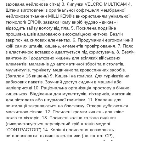
захована нейлонова сітка) 3. Липучки VELCRO MULTICAM 4.
Штани виготовлені з оригінальної софт-шелл мембранної
нейлонової тканини MILLIKEN® з використанням унікальної
технології EPIC®, завдяки чому виріб чудово «дихає» і
відводить зайву вологу від тіла. 5. Посилена подвійна
прошивка швів армованою високоміцною ниткою. Безліч
закріпок на силових елементах. 6. Продуманий ергономічний
крій самих штанів, кишень, елементів провітрювання. 7. Пояс
з еластичною вставкою адаптується під користувача. 8. Безліч
вантажних і додаткових кишень для всіляких військових
елементів: магазинів до автоматичної зброї та пістолетів,
мультитулів, турнікету, медичних та кровоспинних засобів.
(Загалом 16 кишень) 9. Кишені на гомілки. Для турнікетів чи
вибухових пакетів. Зручний доступ сидячи в машині або
напівприсяді 10. Раціональна організація простору в бічних
кишеньках. Відділення для мультитулів, ліхтариків, магазинів
для пістолета або штурмової гвинтівки. 11. Клапани для
вентиляції закриваються на блискавку. Отвори дублюються
маскитною сіткою. 12. Посилені кромки кишень для кліпс
ножів та ліхтарів. 13. Посилені коліна та зона сидіння
(використовується перевірений крій штанів моделі
"CONTRACTOR") 14. Колінні посилення дозволяють
встановлювати тактичні наколінники (на кшталт СР),