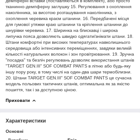
демпферні вставки (поставляються в комплекті), або просто
тканинно-демпферну заглушку 15. Регулювання з охоплення
наколінника, за висотою розташування наколінника, з
охоплення черевика краєм штанини. 16. Передбачені місця
для гумової утяжки краю штанини та кріплення штанини до
шнурівки черевика. 17. Ширинка на блискавці і широка
липучка пояса дозволяють швидко одягати/знімати штани. 18.
Штани комфортні при високих температурах навколишнього
середовища або інтенсивних переміщеннях, завдяки великій
кількості натуральних волокон і зон провітрювання. 19. Зручна
"посадка" та безліч регулювань дозволяє використання штанів
"TARGET GEN.III" SOF COMBAT PANTS в літню або будь-яку
іншу пору року, в тому числі на один-два шари термобілизни.
20. Штани TARGET GEN.III" SOF COMBAT PANTS це сучасна
модель польових тактичних штанів, оптимальна як за якістю
пошиття, так і за доступною ціною.
Приховати
Характеристики
Основні
Виробник
Epic