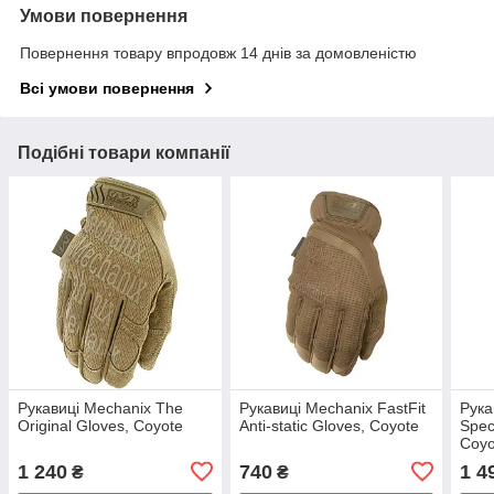
Умови повернення
Повернення товару впродовж 14 днів за домовленістю
Всі умови повернення
Подібні товари компанії
Рукавиці Mechanix The
Рукавиці Mechanix FastFit
Рука
Original Gloves, Coyote
Anti-static Gloves, Coyote
Spec
Coyo
1 240
740
1 4
₴
₴