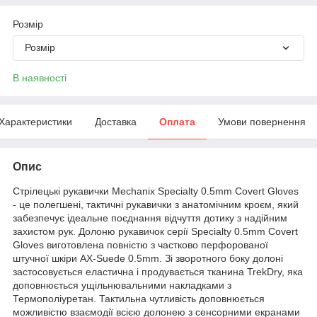
Розмір
Розмір
В наявності
Характеристики
Доставка
Оплата
Умови повернення
Опис
Стрілецькі рукавички Mechanix Specialty 0.5mm Covert Gloves
- це полегшені, тактичні рукавички з анатомічним кроєм, який
забезпечує ідеальне поєднання відчуття дотику з надійним
захистом рук. Долоню рукавичок серії Specialty 0.5mm Covert
Gloves виготовлена ​​повністю з частково перфорованої
штучної шкіри AX-Suede 0.5mm. Зі зворотного боку долоні
застосовується еластична і продувається тканина TrekDry, яка
доповнюється ущільнювальними накладками з
Термополіуретан. Тактильна чутливість доповнюється
можливістю взаємодії всією долонею з сенсорними екранами