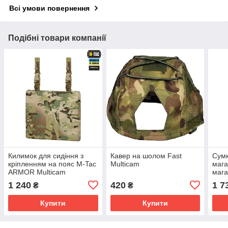
Всі умови повернення
Подібні товари компанії
Килимок для сидіння з
Кавер на шолом Fast
Сумк
кріпленням на пояс M-Tac
Multicam
мага
ARMOR Multicam
мага
1 240
420
1 7
₴
₴
Купити
Купити