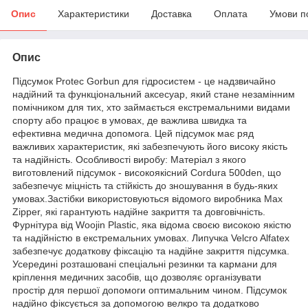
Опис
Характеристики
Доставка
Оплата
Умови п
Опис
Підсумок Protec Gorbun для гідросистем - це надзвичайно
надійний та функціональний аксесуар, який стане незамінним
помічником для тих, хто займається екстремальними видами
спорту або працює в умовах, де важлива швидка та
ефективна медична допомога. Цей підсумок має ряд
важливих характеристик, які забезпечують його високу якість
та надійність. Особливості виробу: Матеріал з якого
виготовлений підсумок - високоякісний Cordura 500den, що
забезпечує міцність та стійкість до зношування в будь-яких
умовах.Застібки використовуються відомого виробника Max
Zipper, які гарантують надійне закриття та довговічність.
Фурнітура від Woojin Plastic, яка відома своєю високою якістю
та надійністю в екстремальних умовах. Липучка Velcro Alfatex
забезпечує додаткову фіксацію та надійне закриття підсумка.
Усередині розташовані спеціальні резинки та кармани для
кріплення медичних засобів, що дозволяє організувати
простір для першої допомоги оптимальним чином. Підсумок
надійно фіксується за допомогою велкро та додатково