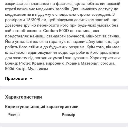
закривається клапаном на фастексі, що запобігає випадковій
втраті важливих медичних засобів. Для швидкого доступу до
медикаментів в підсумку є спеціальна стропа всередині. З
розмірами 18*30*9 см, цей підсумок досить компактний, що
дозволяє зручно переносити його при будь-яких умовах без
зайвого обтяження. Cordura 500D це тканина, яка
представляє найвищі стандарти зручності, міцності та стилю.
Його унікальні волокна гарантують надзвичайну міцність, що
робить його стійким до будь-яких розривів. Крім того, він має
властивості відштовхування води, що робить його ідеальним
для захисту від погодних умов і зношування. Характеристики:
Бренд: Protec Країна виробник: Україна Матеріал: cordura
500d Колір: Мультикам
Приховати
Характеристики
Користувальницькі характеристики
Розмір
Розмір