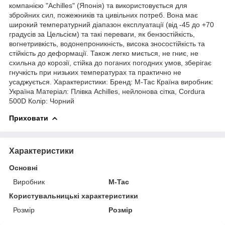
компанією "Achilles" (Японія) та використовується для
збройних сил, пожежників та цивільних потреб. Вона має
широкий температурний діапазон експлуатації (від -45 до +70
градусів за Цельсієм) та такі переваги, як бензостійкість,
вогнетривкість, водонепроникність, висока зносостійкість та
стійкість до деформації. Також легко миється, не гниє, не
схильна до корозії, стійка до поганих погодних умов, зберігає
гнучкість при низьких температурах та практично не
усаджується. Характеристики: Бренд: М-Тас Країна виробник:
Україна Матеріал: Плівка Achilles, нейлонова сітка, Cordura
500D Колір: Чорний
Приховати
Характеристики
Основні
Виробник
M-Tac
Користувальницькі характеристики
Розмір
Розмір