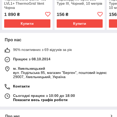
LVL1+ ThermoGrid Vent
Type III, Чорний, 10 метрів
Type
Чорна
10 м
1 890
156
156
₴
₴
Купити
Купити
Про нас
96% позитивних з 69 відгуків за рік
Працює з 08.10.2014
м. Хмельницький
вул. Подільська 85, магазин "Берген", поштовий індекс
29007, Хмельницький, Україна
Контакти
Сьогодні працює з 10:00 до 18:00
Показати весь графік роботи
Про нас