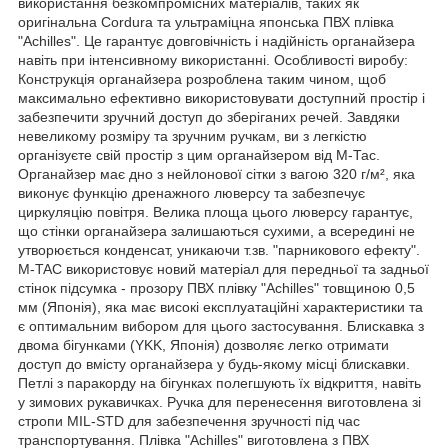
використання безкомпромісних матеріалів, таких як
оригінальна Cordura та ультраміцна японська ПВХ плівка
"Achilles". Це гарантує довговічність і надійність органайзера
навіть при інтенсивному використанні. Особливості виробу:
Конструкція органайзера розроблена таким чином, щоб
максимально ефективно використовувати доступний простір і
забезпечити зручний доступ до зберіганих речей. Завдяки
невеликому розміру та зручним ручкам, ви з легкістю
організуєте свій простір з цим органайзером від М-Тас.
Органайзер має дно з нейлонової сітки з вагою 320 г/м², яка
виконує функцію дренажного люверсу та забезпечує
циркуляцію повітря. Велика площа цього люверсу гарантує,
що стінки органайзера залишаються сухими, а всередині не
утворюється конденсат, уникаючи т.зв. "парникового ефекту".
M-TAC використовує новий матеріал для передньої та задньої
стінок підсумка - прозору ПВХ плівку "Achilles" товщиною 0,5
мм (Японія), яка має високі експлуатаційні характеристики та
є оптимальним вибором для цього застосування. Блискавка з
двома бігунками (YKK, Японія) дозволяє легко отримати
доступ до вмісту органайзера у будь-якому місці блискавки.
Петлі з паракорду на бігунках полегшують їх відкриття, навіть
у зимових рукавичках. Ручка для перенесення виготовлена зі
стропи MIL-STD для забезпечення зручності під час
транспортування. Плівка "Achilles" виготовлена з ПВХ