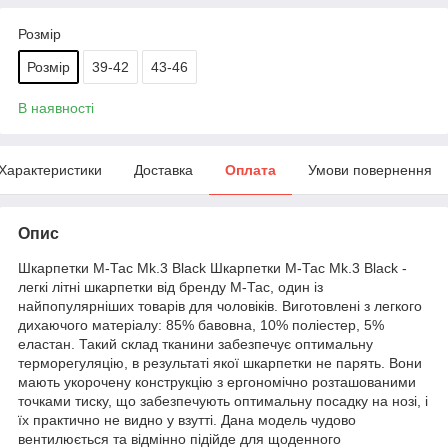
Розмір
Розмір
39-42
43-46
В наявності
Характеристики
Доставка
Оплата
Умови повернення
Опис
Шкарпетки М-Тас Mk.3 Black Шкарпетки М-Тас Mk.3 Black -
легкі літні шкарпетки від бренду М-Тас, один із
найпопулярніших товарів для чоловіків. Виготовлені з легкого
дихаючого матеріалу: 85% бавовна, 10% поліестер, 5%
еластан. Такий склад тканини забезпечує оптимальну
терморегуляцію, в результаті якої шкарпетки не парять. Вони
мають укорочену конструкцію з ергономічно розташованими
точками тиску, що забезпечують оптимальну посадку на нозі, і
їх практично не видно у взутті. Дана модель чудово
вентилюється та відмінно підійде для щоденного