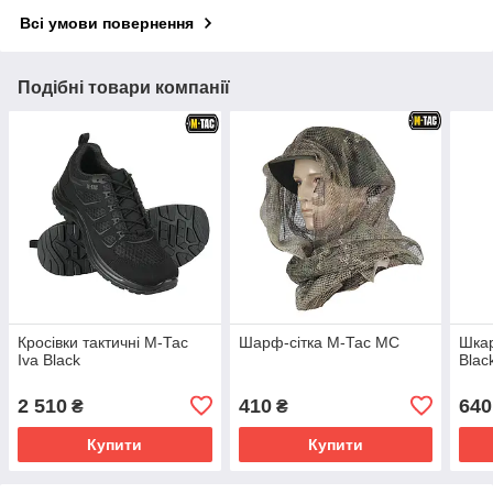
Всі умови повернення
Подібні товари компанії
Кросівки тактичні М-Тас
Шарф-сітка М-Тас MC
Шкар
Iva Black
Blac
2 510
410
640
₴
₴
Купити
Купити