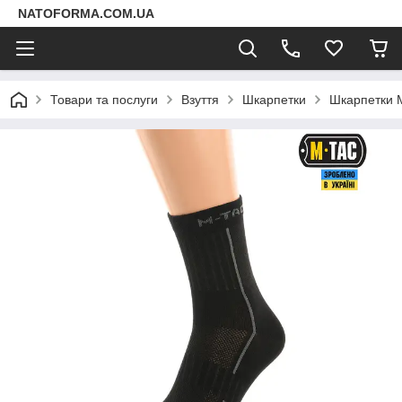
NATOFORMA.COM.UA
Товари та послуги
Взуття
Шкарпетки
Шкарпетки М