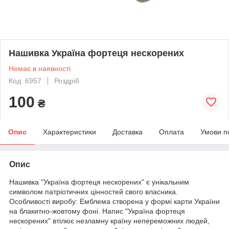
Нашивка Україна фортеця нескорених
Немає в наявності
Код: 6957
Роздріб
100
₴
Опис
Характеристики
Доставка
Оплата
Умови п
Опис
Нашивка "Україна фортеця нескорених" є унікальним
символом патріотичних цінностей свого власника.
Особливості виробу: Емблема створена у формі карти України
на блакитно-жовтому фоні. Напис "Україна фортеця
нескорених" втілює незламну країну непереможних людей,