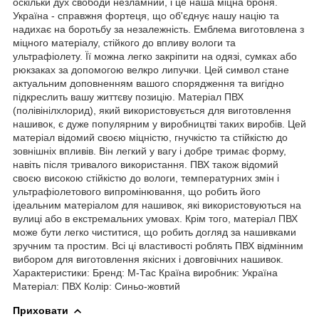
оскільки дух свободи незламний, і це наша міцна броня.
Україна - справжня фортеця, що об'єднує нашу націю та
надихає на боротьбу за незалежність. Емблема виготовлена з
міцного матеріалу, стійкого до впливу вологи та
ультрафіолету. Її можна легко закріпити на одязі, сумках або
рюкзаках за допомогою велкро липучки. Цей символ стане
актуальним доповненням вашого спорядження та вигідно
підкреслить вашу життєву позицію. Матеріал ПВХ
(полівінілхлорид), який використовується для виготовлення
нашивок, є дуже популярним у виробництві таких виробів. Цей
матеріал відомий своєю міцністю, гнучкістю та стійкістю до
зовнішніх впливів. Він легкий у вагу і добре тримає форму,
навіть після тривалого використання. ПВХ також відомий
своєю високою стійкістю до вологи, температурних змін і
ультрафіолетового випромінювання, що робить його
ідеальним матеріалом для нашивок, які використовуються на
вулиці або в екстремальних умовах. Крім того, матеріал ПВХ
може бути легко чиститися, що робить догляд за нашивками
зручним та простим. Всі ці властивості роблять ПВХ відмінним
вибором для виготовлення якісних і довговічних нашивок.
Характеристики: Бренд: М-Тас Країна виробник: Україна
Матеріал: ПВХ Колір: Синьо-жовтий
Приховати