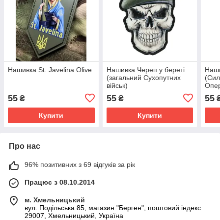
Нашивка St. Javelina Olive
Нашивка Череп у береті
Наши
(загальний Сухопутних
(Сил
військ)
Опер
55
55
55
₴
₴
Купити
Купити
Про нас
96% позитивних з 69 відгуків за рік
Працює з 08.10.2014
м. Хмельницький
вул. Подільська 85, магазин "Берген", поштовий індекс
29007, Хмельницький, Україна