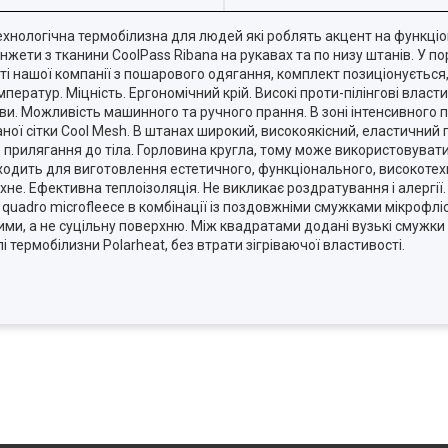
технологічна термобілизна для людей які роблять акцент на функціон
нжети з тканини CoolPass Ribana на рукавах та по низу штанів. У п
ті нашої компанії з пошарового одягання, комплект позиціонується
мператур. Міцність. Ергономічний крій. Високі проти-пілінгові власт
ви. Можливість машинного та ручного прання. В зоні інтенсивного
ї сітки Cool Mesh. В штанах широкий, високоякісний, еластичний 
 прилягання до тіла. Горловина кругла, тому може використовувати
дходить для виготовлення естетичного, функціонального, високотехн
не. Ефективна теплоізоляція. Не викликає роздратування і алергії.
quadro microfleece в комбінації із поздовжніми смужками мікрофліс
ими, а не суцільну поверхню. Між квадратами додані вузькі смужки
 термобілизни Polarheat, без втрати зігріваючої властивості.