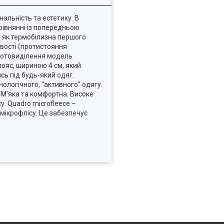
альність та естетику. В
орівнянні із попередньою
, як термобілизна першого
ивості (протистояння
 потовиділення модель
пояс, шириною 4 см, який
сь під будь-який одяг.
ологічного, "активного" одягу.
 М'яка та комфортна. Високе
у. Quadro microfleece –
 мікрофлісу. Це забезпечує