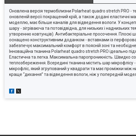
Оновлена версія термобілизни Polarheat quadro stretch PRO - 
оновленій версії покращений крій, а також додані еластичні ма
моделлю, має більше каналів для відведення вологи. У концеп
шару - зігріваюча та потовідвідна, для низьких і наднизьких те
утворенню ковтунців). Антибактеріальне просочення. Плоскі ш
оснащено конструктивним доданком - вставками із перфоровано
забезпечує максимальний комфорт в поясній зоні та необхідне
Інноваційна тканина Polarheat quadro stretch PRO ідеально пі
Еластична та легка. Максимальна паропроникність. Швидко сох
теплозбереження. Всередині тканина містить шар мікрофлісу - 
мікрофліс, який згрупований у квадрати та має проміжки між н
краще “дихання” та відведення вологи, ніж у попередній моделі