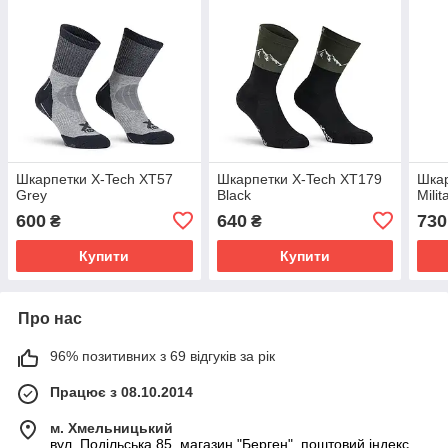
Шкарпетки X-Tech XT57
Шкарпетки X-Tech XT179
Шкар
Grey
Black
Milit
600
640
730
₴
₴
Купити
Купити
Про нас
96% позитивних з 69 відгуків за рік
Працює з 08.10.2014
м. Хмельницький
вул. Подільська 85, магазин "Берген", поштовий індекс