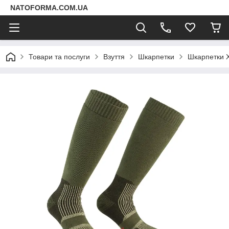
NATOFORMA.COM.UA
Товари та послуги
Взуття
Шкарпетки
Шкарпетки X