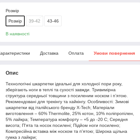
Розмір
Розмір
39-42
43-46
В наявності
арактеристики
Доставка
Оплата
Умови повернення
Опис
Технологічні шкарпетки ідеальні для холодної пори року,
зберігають ноги в теплі та сухості завжди. Тривимірна
структура середньої товщини з посиленим носком і п’ятою.
Рекомендовані для трекінгу та хайкінгу. Особливості: Зимові
шкарпетки від італійського бренду X-Tech; Матеріали
виготовлення – 60% Thermolite, 25% котон, 10% поліпропілен,
5% лайкра; Температура комфорту – +5 до -20 С; Середня
висота; П'ята та носок посилені; Підйом ноги посилено;
Компресійна вставка між носком та п'ятою; Широка щільна
гумка з лайкри;