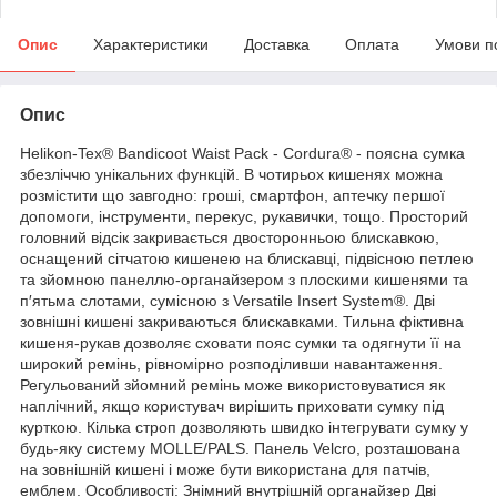
Опис
Характеристики
Доставка
Оплата
Умови п
Опис
Helikon-Tex® Bandicoot Waist Pack - Cordura® - поясна сумка
збезліччю унікальних функцій. В чотирьох кишенях можна
розмістити що завгодно: гроші, смартфон, аптечку першої
допомоги, інструменти, перекус, рукавички, тощо. Просторий
головний відсік закривається двосторонньою блискавкою,
оснащений сітчатою кишенею на блискавці, підвісною петлею
та зйомною панеллю-органайзером з плоскими кишенями та
п′ятьма слотами, сумісною з Versatile Insert System®. Дві
зовнішні кишені закриваються блискавками. Тильна фіктивна
кишеня-рукав дозволяє сховати пояс сумки та одягнути її на
широкий ремінь, рівномірно розподіливши навантаження.
Регульований зйомний ремінь може використовуватися як
наплічний, якщо користувач вирішить приховати сумку під
курткою. Кілька строп дозволяють швидко інтегрувати сумку у
будь-яку систему MOLLE/PALS. Панель Velcro, розташована
на зовнішній кишені і може бути використана для патчів,
емблем. Особливості: Знімний внутрішній органайзер Дві