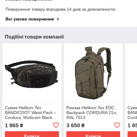
Повернення товару впродовж 14 днів за домовленістю
Всі умови повернення
Подібні товари компанії
Сумка Helikon-Tex
Рюкзак Helikon-Tex EDC
Сумк
BANDICOOT Waist Pack –
Backpack CORDURA 21л,
BAND
Cordura, Multicam Black
RAL 7013
Cord
1 865
3 650
1 6
₴
₴
Купити
Купити