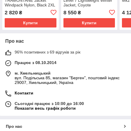
TRAMONTANE Jacket
Level 7 Lightweight Winter
Mk2 
Windpack Nylon, Black 2XL
Jacket, Coyote
2 820
8 550
4 1
₴
₴
Купити
Купити
Про нас
96% позитивних з 69 відгуків за рік
Працює з 08.10.2014
м. Хмельницький
вул. Подільська 85, магазин "Берген", поштовий індекс
29007, Хмельницький, Україна
Контакти
Сьогодні працює з 10:00 до 16:00
Показати весь графік роботи
Про нас