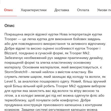
Опис
Характеристики
Доставка
Оплата
Умови п
Опис
Покращена версія відомої куртки Нова інтерпретація куртки
Trooper — це легка куртка для виконання бойових завдань
або для повсякденного використання та активного відпочинку.
Добре відомі та високо оцінені особливості курток Trooper і
Blizzard, поєднано в сучасній формі, як Trooper Mk2.
Забезпечує необмежений рух завдяки практичниму дизайну,
покращеній формі та злегка еластичному основному
матеріалу. Основним матеріалом, який використовується, є
StormStretch® - легкий нейлон з вмістом еластану. Він
служить легким шаром, який захищає від холоду та вологи, як
Level 5, за аналогією пошарового одягу. Новий, більш зручний
крой Більш вільний крій робить Trooper Mk2 чудовим вибором
для куртки яка захистить вас від вологи та вітру весною та
літом, а в холодні зимові дні під неї можна одягнути фліс або
термобілизну, щоб почувати себе комфортно. Добре
продумана конструкція прихованого капюшона з контурним
козирком. Завдяки системі регулювання капюшон можна