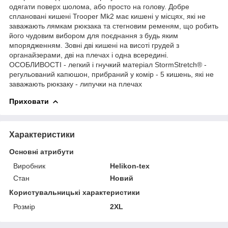
одягати поверх шолома, або просто на голову. Добре
сплановані кишені Trooper Mk2 має кишені у місцях, які не
заважають лямкам рюкзака та стегновим ременям, що робить
його чудовим вибором для поєднання з будь яким
мпорядженням. Зовні дві кишені на висоті грудей з
органайзерами, дві на плечах і одна всередині.
ОСОБЛИВОСТІ - легкий і гнучкий матеріал StormStretch® -
регульований капюшон, прибраний у комір - 5 кишень, які не
заважають рюкзаку - липучки на плечах
Приховати
Характеристики
Основні атрибути
Виробник
Helikon-tex
Стан
Новий
Користувальницькі характеристики
Розмір
2XL