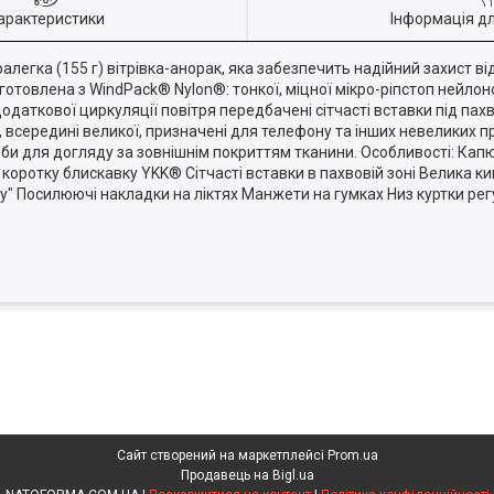
арактеристики
Інформація д
легка (155 г) вітрівка-анорак, яка забезпечить надійний захист від 
готовлена з WindPack® Nylon®: тонкої, міцної мікро-ріпстоп нейлон
даткової циркуляції повітря передбачені сітчасті вставки під пахв
і, всередині великої, призначені для телефону та інших невеликих
би для догляду за зовнішнім покриттям тканини. Особливості: Ка
оротку блискавку YKK® Сітчасті вставки в пахвовій зоні Велика ки
ру" Посилюючі накладки на ліктях Манжети на гумках Низ куртки р
Сайт створений на маркетплейсі
Prom.ua
Продавець на Bigl.ua