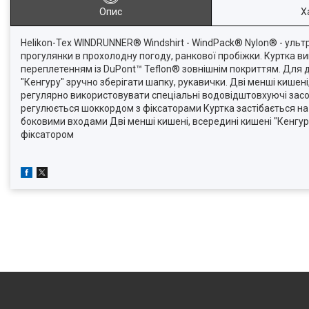
Опис
Х
Helikon-Tex WINDRUNNER® Windshirt - WindPack® Nylon® - ультра
прогулянки в прохолодну погоду, ранкової пробіжки. Куртка ви
переплетенням із DuPont™ Teflon® зовнішнім покриттям. Для до
"Кенгуру" зручно зберігати шапку, рукавички. Дві менші кишен
регулярно використовувати спеціальні водовідштовхуючі засо
регулюється шоккордом з фіксаторами Куртка застібається на к
боковими входами Дві менші кишені, всередині кишені "Кенгу
фіксатором