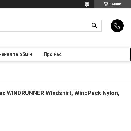
Кошик
ення та обмін
Про нас
ex WINDRUNNER Windshirt, WindPack Nylon,