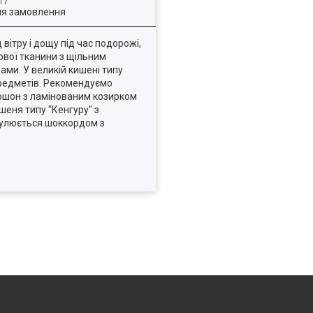
ля замовлення
вітру і дощу під час подорожі,
ової тканини з щільним
ами. У великій кишені типу
 предметів. Рекомендуємо
пюшон з ламінованим козирком
шеня типу "Кенгуру" з
егулюється шоккордом з