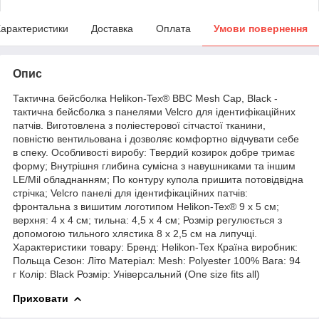
арактеристики
Доставка
Оплата
Умови повернення
Опис
Тактична бейсболка Helikon-Tex® BBC Mesh Cap, Black -
тактична бейсболка з панелями Velcro для ідентифікаційних
патчів. Виготовлена з поліестерової сітчастої тканини,
повністю вентильована і дозволяє комфортно відчувати себе
в спеку. Особливості виробу: Твердий козирок добре тримає
форму; Внутрішня глибина сумісна з навушниками та іншим
LE/Mil обладнанням; По контуру купола пришита потовідвідна
стрічка; Velcro панелі для ідентифікаційних патчів:
фронтальна з вишитим логотипом Helikon-Tex® 9 х 5 см;
верхня: 4 x 4 см; тильна: 4,5 х 4 см; Розмір регулюється з
допомогою тильного хлястика 8 х 2,5 см на липучці.
Характеристики товару: Бренд: Helikon-Tex Країна виробник:
Польща Сезон: Літо Матеріал: Mesh: Polyester 100% Вага: 94
г Колір: Black Розмір: Універсальний (One size fits all)
Приховати