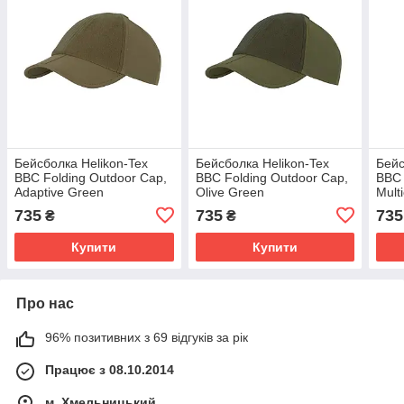
Бейсболка Helikon-Tex
Бейсболка Helikon-Tex
Бейс
BBC Folding Outdoor Cap,
BBC Folding Outdoor Cap,
BBC 
Adaptive Green
Olive Green
Mult
735
735
735
₴
₴
Купити
Купити
Про нас
96% позитивних з 69 відгуків за рік
Працює з 08.10.2014
м. Хмельницький