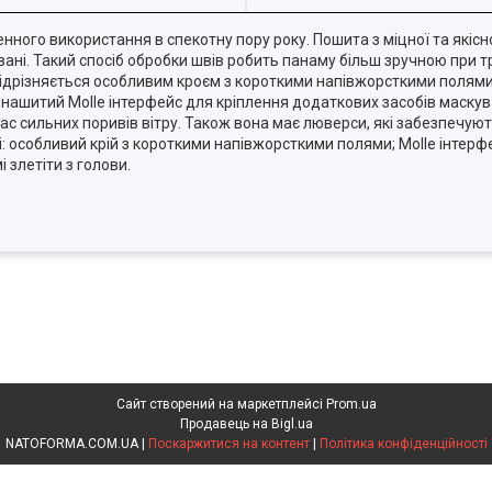
нного використання в спекотну пору року. Пошита з міцної та якісно
вані. Такий спосіб обробки швів робить панаму більш зручною при т
 відрізняється особливим кроєм з короткими напівжорсткими полям
ії нашитий Molle інтерфейс для кріплення додаткових засобів маск
час сильних поривів вітру. Також вона має люверси, які забезпечуют
і: особливий крій з короткими напівжорсткими полями; Molle інтер
 злетіти з голови.
Сайт створений на маркетплейсі
Prom.ua
Продавець на Bigl.ua
NATOFORMA.COM.UA |
Поскаржитися на контент
|
Політика конфіденційності