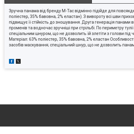
Зручна панама від бренду M-Tac відмінно підійде для повсякде
поліестер, 35% бавовна, 2% еластан). З вивороту всі шви прихо
підвищує її стійкість до зношування. Друга генерація панами
променів та водночас зручніші при стрільбі. По периметру тул
спеціальним шнуром, що не дозволить їй злетіти з голови під 
Матеріал: 63% поліестер, 35% бавовна, 2% еластан Особливост
засобів маскування; спеціальний шнур, що не дозволить панамі