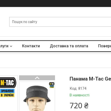
слуги
Контакти
Доставка та оплата
Поверн
Панама M-Tac Gen.
Код:
8174
В наявності
720 ₴