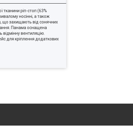
ї тканини ріп-стоп (63%
ривалому носінні, а також
и, що захищають від сонячних
ування. Панама оснащена
ь відмінну вентиляцію.
фейс для кріплення додаткових