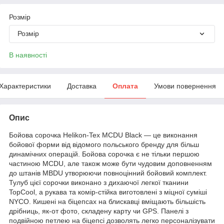
Розмір
Розмір
В наявності
Характеристики
Доставка
Оплата
Умови повернення
Опис
Бойова сорочка Helikon-Tex MCDU Black — це виконання
бойової форми від відомого польського бренду для більш
динамічних операцій. Бойова сорочка є не тільки першою
частиною MCDU, але також може бути чудовим доповненням
до штанів MBDU утворюючи повноцінний бойовий комплект.
Тулуб цієї сорочки виконано з дихаючої легкої тканини
TopCool, а рукава та комір-стійка виготовлені з міцної суміші
NYCO. Кишені на біцепсах на блискавці вміщають більшість
дрібниць, як-от фото, складену карту чи GPS. Панелі з
подвійною петлею на біцепсі дозволять легко персоналізувати