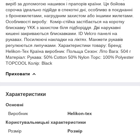
виріб за допомогою нашивок і прапорів країни. Ця бойова
сорочка ідеально підійде в спекотні дні, особливо в поєднанні
з бронежилетами, нагрудним захистом або іншими жилетами.
Особливості виробу: Комір-стійка застібається на коротку
блискавку YKK з захистом біля підборіддя. Дві нарукавні
кишені закриваються блискавками. ID Velcro панелі на
рукавах. Посилюючі накладки на ліктях. Манжети рукавів
регулюються липучками. Характеристики товару: Бренд:
Helikon-Tex Країна виробник: Польща Сезон: Літо Вага: 504 г
Матеріал: Рукава: 50% Cotton 50% Nylon Торс: 100% Polyester
TOPCOOL Колір: Black
Приховати
Характеристики
Основні
Виробник
Helikon-tex
Користувальницькі характеристики
Розмір
Розмір