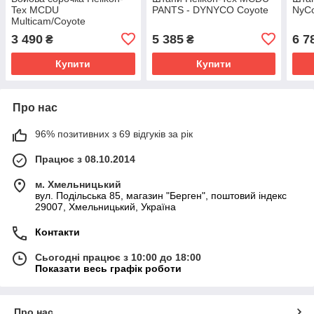
Tex MCDU
PANTS - DYNYCO Coyote
NyCo
Multicam/Coyote
3 490
5 385
6 7
₴
₴
Купити
Купити
Про нас
96% позитивних з 69 відгуків за рік
Працює з 08.10.2014
м. Хмельницький
вул. Подільська 85, магазин "Берген", поштовий індекс
29007, Хмельницький, Україна
Контакти
Сьогодні працює з 10:00 до 18:00
Показати весь графік роботи
Про нас