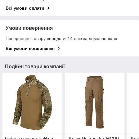
Всі умови оплати
Умови повернення
Повернення товару впродовж 14 днів за домовленістю
Всі умови повернення
Подібні товари компанії
Бойова сорочка Helikon-
Штани Helikon-Tex MCDU
Штан