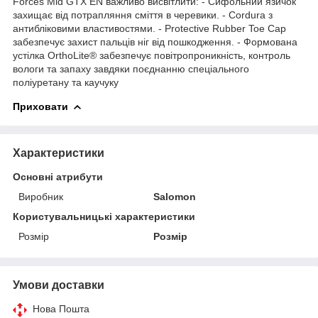
Forces Mid GTX EN важливо висвітлити: - Сифольний язичок
захищає від потрапляння сміття в черевики. - Cordura з
антибліковими властивостями. - Protective Rubber Toe Cap
забезпечує захист пальців ніг від пошкодження. - Формована
устілка OrthoLite® забезпечує повітропроникність, контроль
вологи та запаху завдяки поєднанню спеціального
поліуретану та каучуку
Приховати
Характеристики
Основні атрибути
Виробник
Salomon
Користувальницькі характеристики
Розмір
Розмір
Умови доставки
Нова Пошта