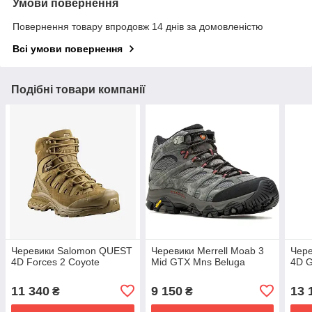
Умови повернення
Повернення товару впродовж 14 днів за домовленістю
Всі умови повернення
Подібні товари компанії
Черевики Salomon QUEST
Черевики Merrell Moab 3
Чер
4D Forces 2 Coyote
Mid GTX Mns Beluga
4D G
11 340
9 150
13 
₴
₴