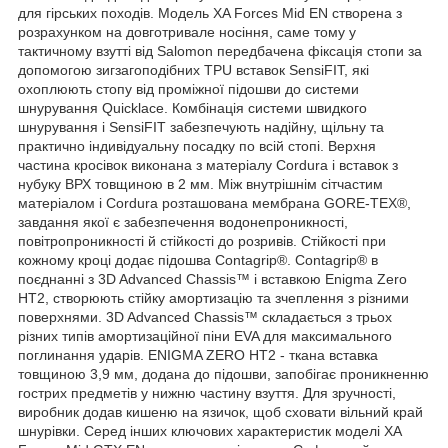
для гірських походів. Модель XA Forces Mid EN створена з
розрахунком на довготривале носіння, саме тому у
тактичному взутті від Salomon передбачена фіксація стопи за
допомогою зигзагоподібних TPU вставок SensiFIT, які
охоплюють стопу від проміжної підошви до системи
шнурування Quicklace. Комбінація системи швидкого
шнурування і SensiFIT забезпечують надійну, щільну та
практично індивідуальну посадку по всій стопі. Верхня
частина кросівок виконана з матеріалу Cordura і вставок з
нубуку ВРХ товщиною в 2 мм. Між внутрішнім сітчастим
матеріалом і Cordura розташована мембрана GORE-TEX®,
завдання якої є забезпечення водонепроникності,
повітропроникності й стійкості до розривів. Стійкості при
кожному кроці додає підошва Contagrip®. Contagrip® в
поєднанні з 3D Advanced Chassis™ і вставкою Enigma Zero
HT2, створюють стійку амортизацію та зчеплення з різними
поверхнями. 3D Advanced Chassis™ складається з трьох
різних типів амортизаційної піни EVA для максимального
поглинання ударів. ENIGMA ZERO HT2 - ткана вставка
товщиною 3,9 мм, додана до підошви, запобігає проникненню
гострих предметів у нижню частину взуття. Для зручності,
виробник додав кишеню на язичок, щоб сховати вільний край
шнурівки. Серед інших ключових характеристик моделі XA