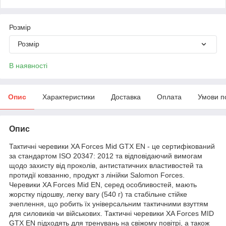
Розмір
Розмір
В наявності
Опис
Характеристики
Доставка
Оплата
Умови п
Опис
Тактичні черевики XA Forces Mid GTX EN - це сертифікований
за стандартом ISO 20347: 2012 та відповідаючий вимогам
щодо захисту від проколів, антистатичних властивостей та
протидії ковзанню, продукт з лінійки Salomon Forces.
Черевики XA Forces Mid EN, серед особливостей, мають
жорстку підошву, легку вагу (540 г) та стабільне стійке
зчеплення, що робить їх універсальним тактичними взуттям
для силовиків чи військових. Тактичні черевики XA Forces MID
GTX EN підходять для тренувань на свіжому повітрі, а також