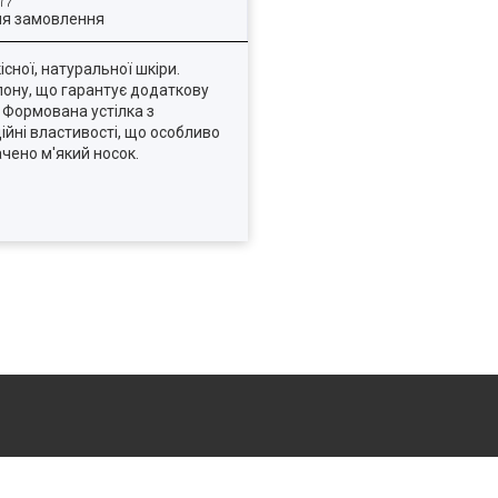
ля замовлення
сної, натуральної шкіри.
йлону, що гарантує додаткову
. Формована устілка з
ійні властивості, що особливо
ачено м'який носок.