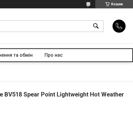
Кошик
ення та обмін
Про нас
le BV518 Spear Point Lightweight Hot Weather