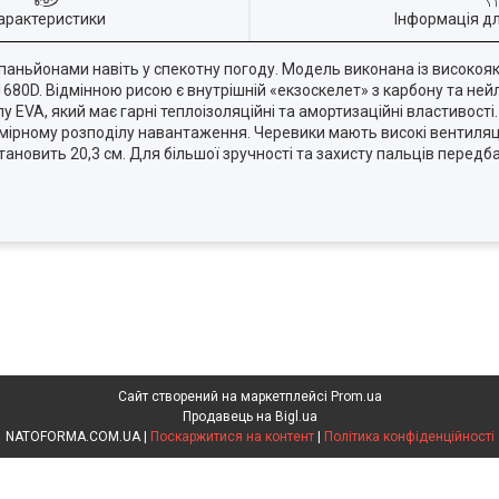
арактеристики
Інформація д
мпаньйонами навіть у спекотну погоду. Модель виконана із високоякі
 1680D. Відмінною рисою є внутрішній «екзоскелет» з карбону та не
лу EVA, який має гарні теплоізоляційні та амортизаційні властивості
омірному розподілу навантаження. Черевики мають високі вентиляц
тановить 20,3 см. Для більшої зручності та захисту пальців передб
Сайт створений на маркетплейсі
Prom.ua
Продавець на Bigl.ua
NATOFORMA.COM.UA |
Поскаржитися на контент
|
Політика конфіденційності