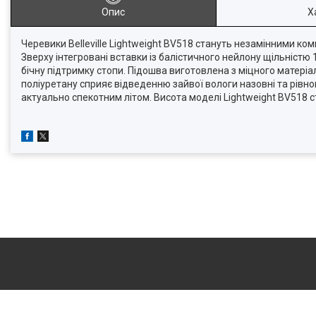
Опис
Х
Черевики Belleville Lightweight BV518 стануть незамінними ко
Зверху інтегровані вставки із балістичного нейлону щільністю
бічну підтримку стопи. Підошва виготовлена ​​з міцного матеріа
поліуретану сприяє відведенню зайвої вологи назовні та рівн
актуально спекотним літом. Висота моделі Lightweight BV518 с