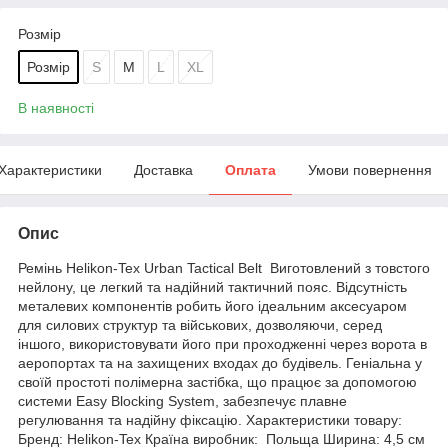
Розмір
Розмір
S
M
L
XL
В наявності
Характеристики
Доставка
Оплата
Умови повернення
Опис
Ремінь Helikon-Tex Urban Tactical Belt Виготовлений з товстого
нейлону, це легкий та надійний тактичний пояс. Відсутність
металевих компонентів робить його ідеальним аксесуаром
для силових структур та військових, дозволяючи, серед
іншого, використовувати його при проходженні через ворота в
аеропортах та на захищених входах до будівель. Геніальна у
своїй простоті полімерна застібка, що працює за допомогою
системи Easy Blocking System, забезпечує плавне
регулювання та надійну фіксацію. Характеристики товару:
Бренд: Helikon-Tex Країна виробник: Польща Ширина: 4,5 см