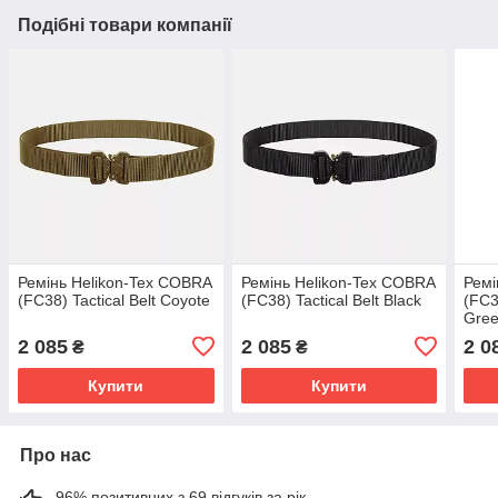
Подібні товари компанії
Ремінь Helikon-Tex COBRA
Ремінь Helikon-Tex COBRA
Ремі
(FC38) Tactical Belt Coyote
(FC38) Tactical Belt Black
(FC3
Gre
2 085
2 085
2 0
₴
₴
Купити
Купити
Про нас
96% позитивних з 69 відгуків за рік