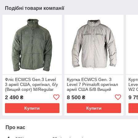
Подібні товари компанії
Фліс ECWCS Gen.3 Level
Куртка ECWCS Gen. 3
Курт
3 армії США, оригінал, б/у
Level 7 Primaloft оригінал
Leve
(Вищий сорт) M/Regular
армії США Б/В Вищий
W2 O
(52/4)
сорт
США 
2 490
8 500
9 7
₴
₴
Купити
Купити
Про нас