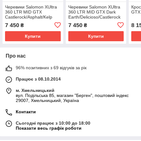
Черевики Salomon XUltra
Черевики Salomon XUltra
Крос
360 LTR MID GTX
360 LTR MID GTX Dark
GTX 
Castlerock/Asphalt/Kelp
Earth/Delicioso/Castlerock
7 450
7 450
8 1
₴
₴
Купити
Купити
Про нас
96% позитивних з 69 відгуків за рік
Працює з 08.10.2014
м. Хмельницький
вул. Подільська 85, магазин "Берген", поштовий індекс
29007, Хмельницький, Україна
Контакти
Сьогодні працює з 10:00 до 18:00
Показати весь графік роботи