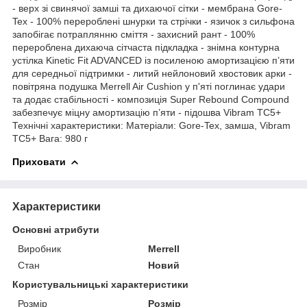
- верх зі свинячої замші та дихаючої сітки - мембрана Gore-
Tex - 100% перероблені шнурки та стрічки - язичок з сильфона
запобігає потраплянню сміття - захисний рант - 100%
перероблена дихаюча сітчаста підкладка - знімна контурна
устілка Kinetic Fit ADVANCED із посиленою амортизацією п’яти
для середньої підтримки - литий нейлоновий хвостовик арки -
повітряна подушка Merrell Air Cushion у п'яті поглинає удари
та додає стабільності - композиція Super Rebound Compound
забезпечує міцну амортизацію п’яти - підошва Vibram TC5+
Технічні характеристики: Матеріали: Gore-Tex, замша, Vibram
TC5+ Вага: 980 г
Приховати
Характеристики
Основні атрибути
Виробник
Merrell
Стан
Новий
Користувальницькі характеристики
Розмір
Розмір