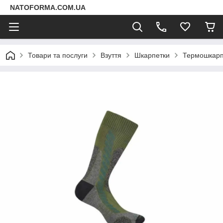
NATOFORMA.COM.UA
Товари та послуги
Взуття
Шкарпетки
Термошкарпе