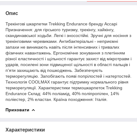
Опис
Трекінгові шкарпетки Trekking Endurance бренду Accapi
Призначення: для гірського туризму, трекінгу, хайкінгу,
скандинавської ходьби. Легкі і зносостійкі. Зручні для носіння з
трекінговими черевиками. Антибактеріальні - неприємні
запахи не виникають навіть після інтенсивних і тривалих
фізичних навантажень. Ергономічне зонування з плетінням
різної еластичності і щільності гарантує захист від мікротравм і
ударів, посилені зони підвищеної щільності в області пальців і
п'яти захищають від пошкоджень. Забезпечують
терморегуляцію. Запобігають появі попрілостей і натертостей.
Технологія COOLMAX гарантує підтримку нормального рівня
терморегуляції. Характеристики термошкарпеток Trekking
Endurance Склад: 44% поліамід, 40% поліпропілен, 14%
поліестер, 2% еластан. Країна походження: Італія.
Приховати
Характеристики