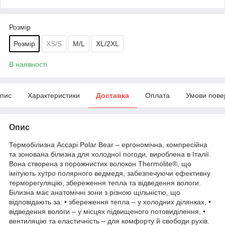
Розмір
Розмір
XS/S
M/L
XL/2XL
В наявності
пис
Характеристики
Доставка
Оплата
Умови пове
Опис
Термобілизна Accapi Polar Bear – ергономічна, компресійна
та зонована білизна для холодної погоди, вироблена в Італії.
Вона створена з порожнистих волокон Thermolite®, що
імітують хутро полярного ведмедя, забезпечуючи ефективну
терморегуляцію, збереження тепла та відведення вологи.
Білизна має анатомічні зони з різною щільністю, що
відповідають за: • збереження тепла – у холодних ділянках, •
відведення вологи – у місцях підвищеного потовиділення, •
вентиляцію та еластичність – для комфорту й свободи рухів.