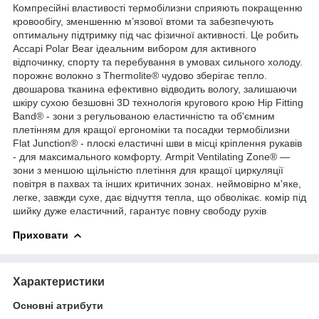
Компресійні властивості термобілизни сприяють покращенню
кровообігу, зменшенню м’язової втоми та забезпечують
оптимальну підтримку під час фізичної активності. Це робить
Accapi Polar Bear ідеальним вибором для активного
відпочинку, спорту та перебування в умовах сильного холоду.
порожнє волокно з Thermolite® чудово зберігає тепло.
двошарова тканина ефективно відводить вологу, залишаючи
шкіру сухою безшовні 3D технологія кругового крою Hip Fitting
Band® - зони з регульованою еластичністю та об'ємним
плетінням для кращої ергономіки та посадки термобілизни
Flat Junction® - плоскі еластичні шви в місці кріплення рукавів
- для максимального комфорту. Armpit Ventilating Zone® —
зони з меншою щільністю плетіння для кращої циркуляції
повітря в пахвах та інших критичних зонах. неймовірно м'яке,
легке, завжди сухе, дає відчуття тепла, що обволікає. комір під
шийку дуже еластичний, гарантує повну свободу рухів
Приховати
Характеристики
Основні атрибути