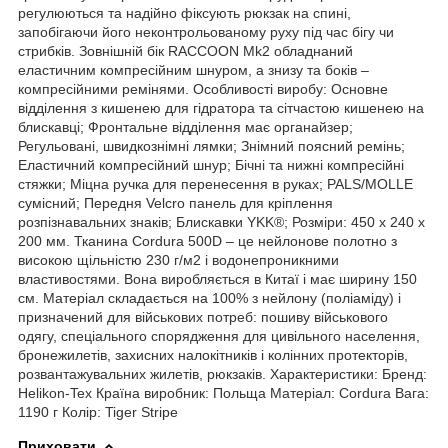
регулюються та надійно фіксують рюкзак на спині,
запобігаючи його неконтрольованому руху під час бігу чи
стрибків. Зовнішній бік RACCOON Mk2 обладнаний
еластичним компресійним шнуром, а знизу та боків –
компресійними ремінями. Особливості виробу: Основне
відділення з кишенею для гідратора та сітчастою кишенею на
блискавці; Фронтальне відділення має органайзер;
Регульовані, швидкознімні лямки; Знімний поясний ремінь;
Еластичний компресійний шнур; Бічні та нижні компресійні
стяжки; Міцна ручка для перенесення в руках; PALS/MOLLE
сумісний; Передня Velcro панель для кріплення
розпізнавальних знаків; Блискавки YKK®; Розміри: 450 х 240 х
200 мм. Тканина Cordura 500D – це нейлонове полотно з
високою щільністю 230 г/м2 і водонепроникними
властивостями. Вона виробляється в Китаї і має ширину 150
см. Матеріал складається на 100% з нейлону (поліаміду) і
призначений для військових потреб: пошиву військового
одягу, спеціального спорядження для цивільного населення,
бронежилетів, захисних налокітників і колінних протекторів,
розвантажувальних жилетів, рюкзаків. Характеристики: Бренд:
Helikon-Tex Країна виробник: Польща Матеріал: Cordura Вага:
1190 г Колір: Tiger Stripe
Приховати