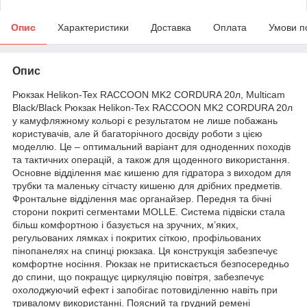
Опис
Характеристики
Доставка
Оплата
Умови п
Опис
Рюкзак Helikon-Tex RACCOON MK2 CORDURA 20л, Multicam
Black/Black Рюкзак Helikon-Tex RACCOON MK2 CORDURA 20л
у камуфляжному кольорі є результатом не лише побажань
користувачів, але й багаторічного досвіду роботи з цією
моделлю. Це – оптимальний варіант для одноденних походів
та тактичних операцій, а також для щоденного використання.
Основне відділення має кишеню для гідратора з виходом для
трубки та маленьку сітчасту кишеню для дрібних предметів.
Фронтальне відділення має органайзер. Передня та бічні
сторони покриті сегментами MOLLE. Система підвіски стала
більш комфортною і базується на зручних, м’яких,
регульованих лямках і покритих сіткою, профільованих
пінопанелях на спинці рюкзака. Ця конструкція забезпечує
комфортне носіння. Рюкзак не притискається безпосередньо
до спини, що покращує циркуляцію повітря, забезпечує
охолоджуючий ефект і запобігає потовиділенню навіть при
тривалому використанні. Поясний та грудний ремені