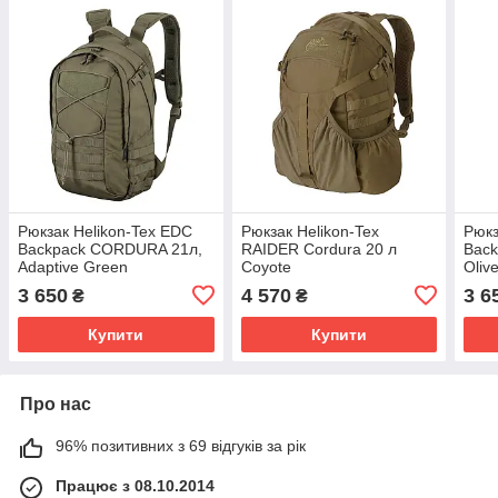
Рюкзак Helikon-Tex EDC
Рюкзак Helikon-Tex
Рюкз
Backpack CORDURA 21л,
RAIDER Cordura 20 л
Bac
Adaptive Green
Coyote
Oliv
3 650
4 570
3 6
₴
₴
Купити
Купити
Про нас
96% позитивних з 69 відгуків за рік
Працює з 08.10.2014