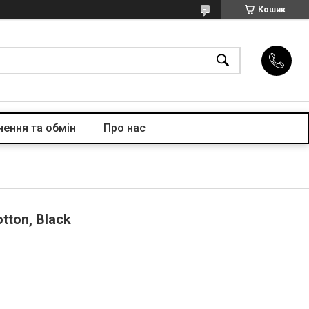
Кошик
ення та обмін
Про нас
tton, Black