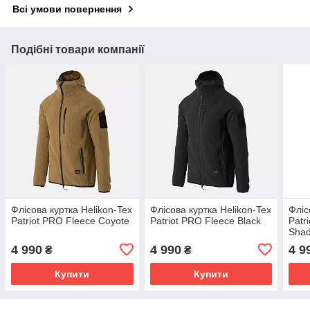
Всі умови повернення
Подібні товари компанії
Флісова куртка Helikon-Tex
Флісова куртка Helikon-Tex
Фліс
Patriot PRO Fleece Coyote
Patriot PRO Fleece Black
Patr
Sha
4 990
4 990
4 9
₴
₴
Купити
Купити