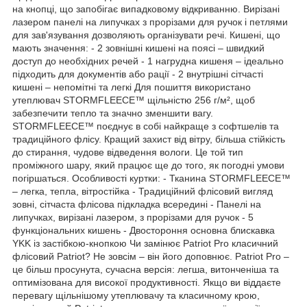
на кнопці, що запобігає випадковому відкриванню. Вирізані
лазером панелі на липучках з прорізами для ручок і петлями
для зав'язування дозволяють організувати речі. Кишені, що
мають значення: - 2 зовнішні кишені на поясі – швидкий
доступ до необхідних речей - 1 нагрудна кишеня – ідеально
підходить для документів або рації - 2 внутрішні сітчасті
кишені – непомітні та легкі Для пошиття використано
утеплювач STORMFLEECE™ щільністю 256 г/м², щоб
забезпечити тепло та значно зменшити вагу.
STORMFLEECE™ поєднує в собі найкраще з софтшелів та
традиційного флісу. Кращий захист від вітру, більша стійкість
до стирання, чудове відведення вологи. Це той тип
проміжного шару, який працює ще до того, як погодні умови
погіршаться. Особливості куртки: - Тканина STORMFLEECE™
– легка, тепла, вітростійка - Традиційний флісовий вигляд
зовні, сітчаста флісова підкладка всередині - Панелі на
липучках, вирізані лазером, з прорізами для ручок - 5
функціональних кишень - Двостороння основна блискавка
YKK із застібкою-кнопкою Чи замінює Patriot Pro класичний
флісовий Patriot? Не зовсім – він його доповнює. Patriot Pro –
це більш просунута, сучасна версія: легша, витонченіша та
оптимізована для високої продуктивності. Якщо ви віддаєте
перевагу щільнішому утеплювачу та класичному крою,