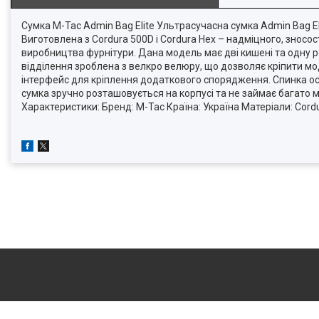
Сумка M-Tac Admin Bag Elite Ультрасучасна сумка Admin Bag El
Виготовлена з Cordura 500D і Cordura Hex – надміцного, зносості
виробництва фурнітури. Дана модель має дві кишені та одну 
відділення зроблена з велкро велюру, що дозволяє кріпити мо
інтерфейс для кріплення додаткового спорядження. Спинка ос
сумка зручно розташовується на корпусі та не займає багато 
Характеристики: Бренд: M-Tac Країна: Україна Матеріали: Cordur