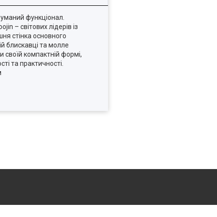
одуманий функціонал.
jin – світових лідерів із
шня стінка основного
ій блискавці та молле
 своїй компактній формі,
ті та практичності.
м