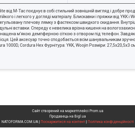
ite від M-Tac поєднує в собі стильний зовнішній вигляд і добре пр
йкого і легкого у догляді матеріалу. Блискавки і пряжки від YKK і Woo
регульовану плечову лямку з фастексом швидкого скидання. Внутрі
дульні вставки. Спереду є невелика врізна кишеня на вологозахисн
нащена м'якою демпферною сіткою з отвором під телефон. Завдяки
місця. Цей аксесуар точно сподобається всім шанувальникам зручнос
a 1000D, Cordura Hex Фурнітура: YKK, Woojin Розміри: 27,5x20,5x3 с
Сайт створений на маркетплейсі
Prom.ua
Продавець на Bigl.ua
NATOFORMA.COM.UA |
Поскаржитися на контент
|
Політика конфіденційності