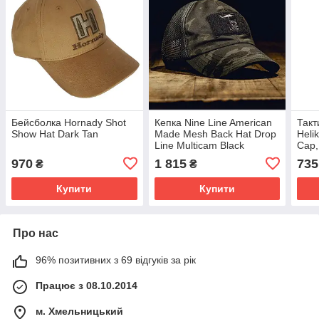
Бейсболка Hornady Shot
Кепка Nine Line American
Такт
Show Hat Dark Tan
Made Mesh Back Hat Drop
Heli
Line Multicam Black
Cap,
970
1 815
735
₴
₴
Купити
Купити
Про нас
96% позитивних з 69 відгуків за рік
Працює з 08.10.2014
м. Хмельницький