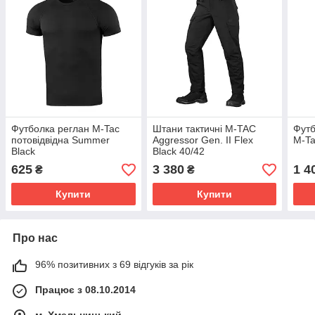
Футболка реглан M-Tac
Штани тактичні M-TAC
Футб
потовідвідна Summer
Aggressor Gen. II Flex
M-Ta
Black
Black 40/42
625
3 380
1 4
₴
₴
Купити
Купити
Про нас
96% позитивних з 69 відгуків за рік
Працює з 08.10.2014